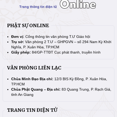
PHẬT SỰ ONLINE
Đơn vị:
Cổng thông tin văn phòng T.Ư Giáo hội
Trụ sở:
Văn phòng 2 T.Ư – GHPGVN – số 294 Nam Kỳ Khởi
Nghĩa, P. Xuân Hòa, TP.HCM
Giấy phép:
84/GP-TTĐT Cục phát thanh, truyền hình
VĂN PHÒNG LIÊN LẠC
Chùa Minh Đạo Địa chỉ:
12/3 BIS Kỳ Đồng, P. Xuân Hòa,
TP.HCM
Chùa Phật Quang – Địa chỉ:
83 Quang Trung, P. Rạch Giá,
tỉnh An Giang
TRANG TIN ĐIỆN TỬ