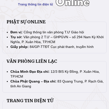
PHẬT SỰ ONLINE
Đơn vị:
Cổng thông tin văn phòng T.Ư Giáo hội
Trụ sở:
Văn phòng 2 T.Ư – GHPGVN – số 294 Nam Kỳ Khởi
Nghĩa, P. Xuân Hòa, TP.HCM
Giấy phép:
84/GP-TTĐT Cục phát thanh, truyền hình
VĂN PHÒNG LIÊN LẠC
Chùa Minh Đạo Địa chỉ:
12/3 BIS Kỳ Đồng, P. Xuân Hòa,
TP.HCM
Chùa Phật Quang – Địa chỉ:
83 Quang Trung, P. Rạch Giá,
tỉnh An Giang
TRANG TIN ĐIỆN TỬ