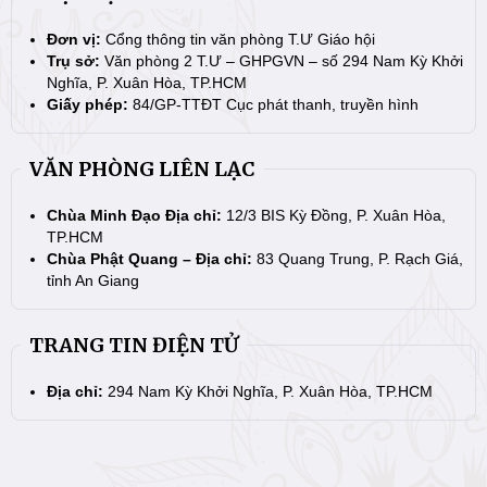
Đơn vị:
Cổng thông tin văn phòng T.Ư Giáo hội
Trụ sở:
Văn phòng 2 T.Ư – GHPGVN – số 294 Nam Kỳ Khởi
Nghĩa, P. Xuân Hòa, TP.HCM
Giấy phép:
84/GP-TTĐT Cục phát thanh, truyền hình
VĂN PHÒNG LIÊN LẠC
Chùa Minh Đạo Địa chỉ:
12/3 BIS Kỳ Đồng, P. Xuân Hòa,
TP.HCM
Chùa Phật Quang – Địa chỉ:
83 Quang Trung, P. Rạch Giá,
tỉnh An Giang
TRANG TIN ĐIỆN TỬ
Địa chỉ:
294 Nam Kỳ Khởi Nghĩa, P. Xuân Hòa, TP.HCM