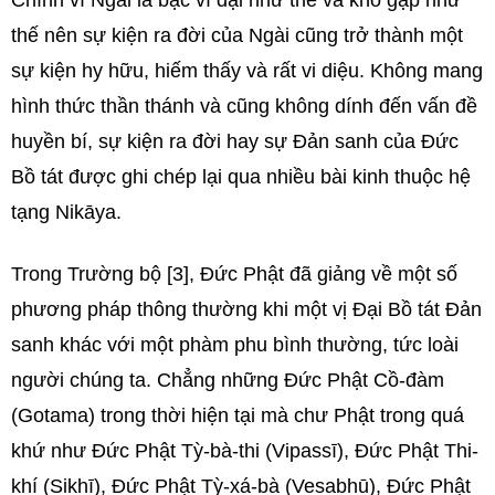
Chính vì Ngài là bậc vĩ đại như thế và khó gặp như
thế nên sự kiện ra đời của Ngài cũng trở thành một
sự kiện hy hữu, hiếm thấy và rất vi diệu. Không mang
hình thức thần thánh và cũng không dính đến vấn đề
huyền bí, sự kiện ra đời hay sự Đản sanh của Đức
Bồ tát được ghi chép lại qua nhiều bài kinh thuộc hệ
tạng Nikāya.
Trong Trường bộ [3], Đức Phật đã giảng về một số
phương pháp thông thường khi một vị Đại Bồ tát Đản
sanh khác với một phàm phu bình thường, tức loài
người chúng ta. Chẳng những Đức Phật Cồ-đàm
(Gotama) trong thời hiện tại mà chư Phật trong quá
khứ như Đức Phật Tỳ-bà-thi (Vipassī), Đức Phật Thi-
khí (Sikhī), Đức Phật Tỳ-xá-bà (Vesabhū), Đức Phật