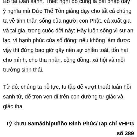
Bồ tát Đản sanh. Thiết nghĩ đó cũng là bài pháp đầy
ý nghĩa mà Đức Thế Tôn giảng dạy cho tất cả chúng
ta về tinh thần sống của người con Phật, cả xuất gia
và tại gia, trong cuộc đời này: Hãy luôn sống vì sự an
lạc, vì hạnh phúc của số đông; nếu không làm được
vậy thì đừng bao giờ gây nên sự phiền toái, tổn hại
cho mình, cho tha nhân, cộng đồng, xã hội và môi
trường sinh thái.
Từ đó, chúng ta nỗ lực, tu tập để vượt thoát luân hồi
sanh tử, để trọn vẹn đi trên con đường tự giác và
giác tha.
Tỳ khưu
Samādhipuñño Định Phúc/Tạp chí VHPG
số 389