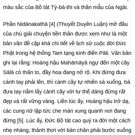
màu sắc của Bồ tát Tỳ-bà-thi và thân mẫu của Ngài.
Phần Nidānakathā [4] (Thuyết Duyên Luận) mở đầu
của chú giải chuyện tiền thân được xem như là một
bản văn đề cập khá chi tiết về lịch sử cuộc đời Đức
Phật trong hệ thống Tam tạng kinh điển Pāli. Văn bản
ghi lại rằng: Hoàng hậu Mahāmāyā ngự đến một cây
Sālā có thân to, đầy hoa đang nở rộ. Khi đứng đưa
cánh tay phải lên, thì cành cây tự nhiên sà xuống, bà
đưa tay nắm lấy cành cây với tư thế dáng đứng rất
đẹp và rất vững vàng. Liền lúc ấy, Hoàng hậu trở dạ,
các cung nữ lập tức che màn xung quanh nơi đang
đứng [5]. Lúc ấy, Đức Bồ tát cao quý ra đời một cách
nhẹ nhàng, thảnh thơi với bàn chân phải bước xuống