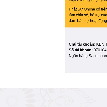
Phật Sự Online có trên
tâm chia sẻ, hỗ trợ c
đảm bảo sự hoạt động 
Chủ tài khoản:
KENH
Số tài khoản:
070104
Ngân hàng Sacombank