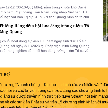
gày 12-12 (30-10-Quý Mão), nằm trong khuôn khổ Đại lễ
 715 năm Phật hoàng Trần Nhân Tông nhập Niết bàn, TƯ
i hợp với Ban Trị sự GHPGVN tỉnh Quảng Ninh đã tổ chức
 Đêm hội hoa đăng cầu nguyện quốc thái dân an.
Thiêng liêng đêm hội hoa đăng tưởng niệm Tổ
Đăng Quang
 chuỗi hoạt động sự kiện 100 năm ngày sinh đức Tổ sư
uang, tối ngày 8/11/2023 tại Pháp viện Minh Đăng Quang –
 đã trang nghiêm đêm hội hoa đăng tưởng niệm Tổ sư và
ử của Tổ sư Minh Đăng Quang.
 TRỢ
ủ trương “Nhanh chóng – Kịp thời – chính xác và Nhân văn” đăn
áo hội và các tự viện trong cả nước cùng các chương trình tu h
giảng sư được truyền hình trực tiếp (Live Streaming) trên mạng
ne về các sự kiện Phật sự và trên 15 chương trình khác với mụ
áo như một kênh Hoằng pháp …”