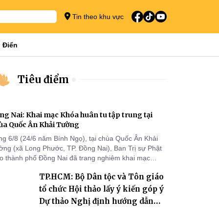
Tin theo khu vực
 Điển
Tiêu điểm
ng Nai: Khai mạc Khóa huân tu tập trung tại
ùa Quốc Ân Khải Tường
ng 6/8 (24/6 năm Bính Ngọ), tại chùa Quốc Ân Khải
ờng (xã Long Phước, TP. Đồng Nai), Ban Trị sự Phật
áo thành phố Đồng Nai đã trang nghiêm khai mạc
a huân tu tập trung trong mùa An cư kiết hạ Phật lịch
TP.HCM: Bộ Dân tộc và Tôn giáo
70 dành cho chư Tăng hành giả an cư tại chỗ khu vực
I, VIII và trường hạ chùa Quốc Ân Khải Tường.
tổ chức Hội thảo lấy ý kiến góp ý
Dự thảo Nghị định hướng dẫn
thi hành Luật Tín ngưỡng, tôn