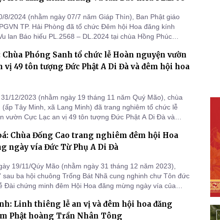
0/8/2024 (nhằm ngày 07/7 năm Giáp Thìn), Ban Phật giáo
PGVN TP. Hải Phòng đã tổ chức Đêm hội Hoa đăng kính
u lan Báo hiếu PL.2568 – DL.2024 tại chùa Hồng Phúc
 Sơn, quận Kiến an) và trao tặng 9 căn nhà Nhân ái, 143
: Chùa Phóng Sanh tổ chức lễ Hoàn nguyện vườn
ng cho các gia đình có hoàn cảnh khó khăn, các cháu học
vượt khó đang s
n vị 49 tôn tượng Đức Phật A Di Đà và đêm hội hoa
 31/12/2023 (nhằm ngày 19 tháng 11 năm Quý Mão), chùa
(ấp Tây Minh, xã Lang Minh) đã trang nghiêm tổ chức lễ
 vườn Cực Lạc an vị 49 tôn tượng Đức Phật A Di Đà và
 đăng kỉ niệm ngày khánh đản của Đức từ phụ A Di Đà.
á: Chùa Đống Cao trang nghiêm đêm hội Hoa
g ngày vía Đức Từ Phụ A Di Đà
ngày 19/11/Qúy Mão (nhằm ngày 31 tháng 12 năm 2023),
 sau ba hội chuông Trống Bát Nhã cung nghinh chư Tôn đức
lễ Đài chứng minh đêm Hội Hoa đăng mừng ngày vía của
 A Di Đà.
h: Linh thiêng lễ an vị và đêm hội hoa đăng
ệm Phật hoàng Trần Nhân Tông