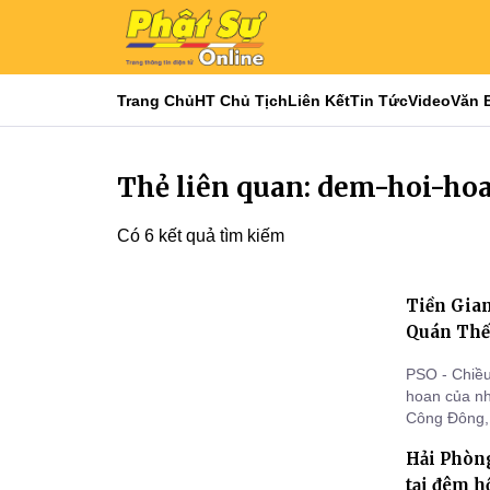
Trang Chủ
HT Chủ Tịch
Liên Kết
Tin Tức
Video
Văn 
Thẻ liên quan: dem-hoi-ho
Có 6 kết quả tìm kiếm
Tiền Gia
Quán Thế
PSO - Chiều
hoan của n
Công Đông, 
Khánh đản 
Hải Phòng
tại đêm h