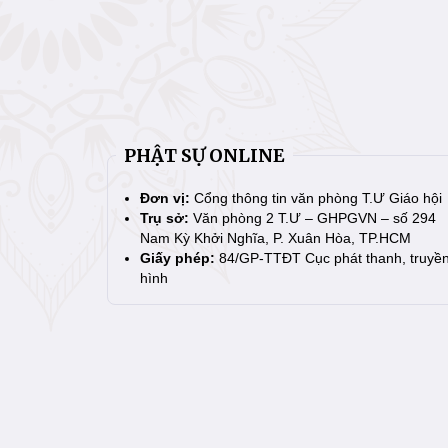
PHẬT SỰ ONLINE
Đơn vị:
Cổng thông tin văn phòng T.Ư Giáo hội
Trụ sở:
Văn phòng 2 T.Ư – GHPGVN – số 294
Nam Kỳ Khởi Nghĩa, P. Xuân Hòa, TP.HCM
Giấy phép:
84/GP-TTĐT Cục phát thanh, truyề
hình