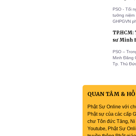
PSO - Tối n
tưởng niệm
GHPGVN phố
Lễ an vị và
TP.HCM: 
sư Minh 
PSO – Trong
Minh Đăng Q
Tp. Thủ Đức
các Pháp t
QUAN TÂM & HỖ
Phật Sự Online với ch
Phật sự của các cấp Gi
chư Tôn đức Tăng, Ni 
Youtube, Phật Sự Onli
truyền thông Phật gi