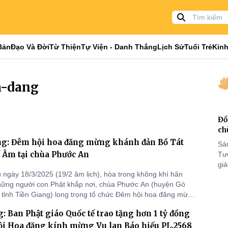
Bản
Đạo Và Đời
Từ Thiện
Tự Viện - Danh Thắng
Lịch Sử
Tuổi Trẻ
Kinh
a-dang
Đồ
ch
ng: Đêm hội hoa đăng mừng khánh đản Bồ Tát
Sá
 Âm tại chùa Phước An
Tư
gi
 ngày 18/3/2025 (19/2 âm lịch), hòa trong không khí hân
Khó
hững người con Phật khắp nơi, chùa Phước An (huyện Gò
25
tỉnh Tiền Giang) long trọng tổ chức Đêm hội hoa đăng mừng
VI
Bồ Tát Quán Thế Âm.
: Ban Phật giáo Quốc tế trao tặng hơn 1 tỷ đồng
ội Hoa đăng kính mừng Vu lan Báo hiếu PL.2568