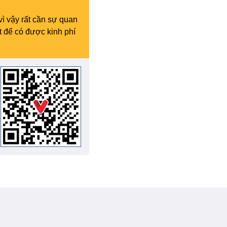
vì vậy rất cần sự quan
t để có được kinh phí