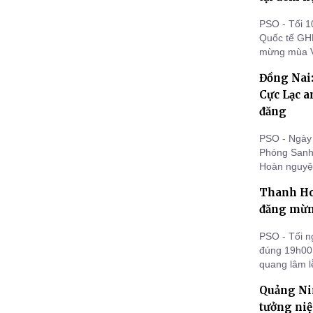
PSO - Tối 1
Quốc tế GH
mừng mùa V
(phường Bắc
Đồng Nai
suất học bổ
sinh nghèo 
Cực Lạc a
đăng
PSO - Ngày
Phóng Sanh 
Hoàn nguyện
đêm hội hoa
Thanh Ho
đăng mừn
PSO - Tối 
đúng 19h00’
quang lâm 
Đức Từ Phụ
Quảng Nin
tưởng ni