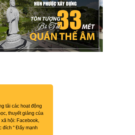
g tải các hoạt động
ọc, thuyết giảng của
 xã hội: Facebook,
c đích “ Đẩy mạnh