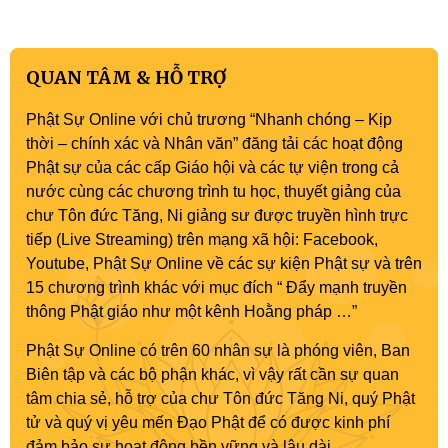
QUAN TÂM & HỖ TRỢ
Phật Sự Online với chủ trương “Nhanh chóng – Kịp
thời – chính xác và Nhân văn” đăng tải các hoạt động
Phật sự của các cấp Giáo hội và các tự viện trong cả
nước cùng các chương trình tu học, thuyết giảng của
chư Tôn đức Tăng, Ni giảng sư được truyền hình trực
tiếp (Live Streaming) trên mạng xã hội: Facebook,
Youtube, Phật Sự Online về các sự kiện Phật sự và trên
15 chương trình khác với mục đích “ Đẩy mạnh truyền
thông Phật giáo như một kênh Hoằng pháp …”
Phật Sự Online có trên 60 nhân sự là phóng viên, Ban
Biên tập và các bộ phận khác, vì vậy rất cần sự quan
tâm chia sẻ, hỗ trợ của chư Tôn đức Tăng Ni, quý Phật
tử và quý vị yêu mến Đạo Phật để có được kinh phí
đảm bảo sự hoạt động bền vững và lâu dài.