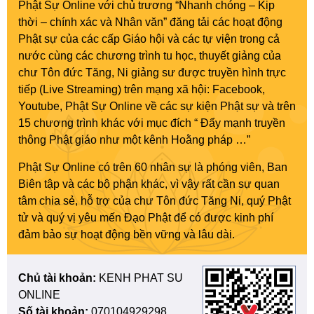
Phật Sự Online với chủ trương “Nhanh chóng – Kịp
thời – chính xác và Nhân văn” đăng tải các hoạt động
Phật sự của các cấp Giáo hội và các tự viện trong cả
nước cùng các chương trình tu học, thuyết giảng của
chư Tôn đức Tăng, Ni giảng sư được truyền hình trực
tiếp (Live Streaming) trên mạng xã hội: Facebook,
Youtube, Phật Sự Online về các sự kiện Phật sự và trên
15 chương trình khác với mục đích “ Đẩy mạnh truyền
thông Phật giáo như một kênh Hoằng pháp …”
Phật Sự Online có trên 60 nhân sự là phóng viên, Ban
Biên tập và các bộ phận khác, vì vậy rất cần sự quan
tâm chia sẻ, hỗ trợ của chư Tôn đức Tăng Ni, quý Phật
tử và quý vị yêu mến Đạo Phật để có được kinh phí
đảm bảo sự hoạt động bền vững và lâu dài.
Chủ tài khoản:
KENH PHAT SU
ONLINE
Số tài khoản:
070104929298