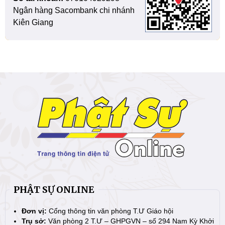
Ngân hàng Sacombank chi nhánh
Kiên Giang
PHẬT SỰ ONLINE
Đơn vị:
Cổng thông tin văn phòng T.Ư Giáo hội
Trụ sở:
Văn phòng 2 T.Ư – GHPGVN – số 294 Nam Kỳ Khởi