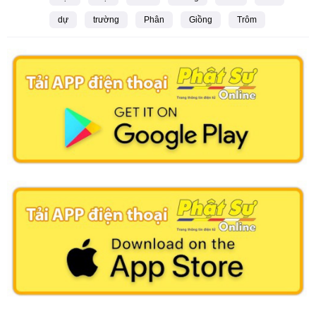
dự
trường
Phân
Giồng
Trôm