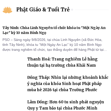
Phật Giáo & Tuổi Trẻ
Tây Ninh: Chùa Linh Nguyên tổ chức khóa tu "Một Ngày An
Lạc" kỳ 10 năm Bính Ngọ
PSO – Sáng ngày 9/8/2026, tại chùa Linh Nguyên (xã Đức Hòa,
tỉnh Tây Ninh), khóa tu “Một Ngày An Lạc” kỳ 10 năm Bính Ngọ
được trang nghiêm tổ chức, tạo thắng duyên để hàng Phật tử tại
gia trở về nương tựa Tam bảo, lắng đọng thân tâm và vun bồi đời
Thanh Hoá: Trang nghiêm Lễ hằng
sống thiện lành.
thuận tại hạ trường chùa Khải Nam
Đồng Tháp: Nhìn lại những khoảnh khắc
ý nghĩa của khóa Sinh hoạt Phật pháp
mùa hè 2026 tại chùa Trường Phước
Lâm Đồng: Hơn 60 tu sinh phát nguyện
Quy y Tam bảo tại chùa Phước Minh