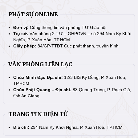
PHẬT SỰ ONLINE
Đơn vị:
Cổng thông tin văn phòng T.Ư Giáo hội
Trụ sở:
Văn phòng 2 T.Ư – GHPGVN – số 294 Nam Kỳ Khởi
Nghĩa, P. Xuân Hòa, TP.HCM
Giấy phép:
84/GP-TTĐT Cục phát thanh, truyền hình
VĂN PHÒNG LIÊN LẠC
Chùa Minh Đạo Địa chỉ:
12/3 BIS Kỳ Đồng, P. Xuân Hòa,
TP.HCM
Chùa Phật Quang – Địa chỉ:
83 Quang Trung, P. Rạch Giá,
tỉnh An Giang
TRANG TIN ĐIỆN TỬ
Địa chỉ:
294 Nam Kỳ Khởi Nghĩa, P. Xuân Hòa, TP.HCM