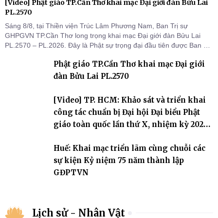
[Video] Phật giáo TP.Cần Thơ khai mạc Đại giới đàn Bửu Lai
PL.2570
Sáng 8/8, tại Thiền viện Trúc Lâm Phương Nam, Ban Trị sự
GHPGVN TP.Cần Thơ long trọng khai mạc Đại giới đàn Bửu Lai
PL.2570 – PL.2026. Đây là Phật sự trọng đại đầu tiên được Ban Trị
sự triển khai sau thành công của Đại hội Phật giáo thành phố lần
Phật giáo TP.Cần Thơ khai mạc Đại giới
thứ I, thể hiện sự quan tâm đối với công tác truyền giới, đào tạo
Tăng tài và tiếp nối mạng mạch Tăng-g
đàn Bửu Lai PL.2570
[Video] TP. HCM: Khảo sát và triển khai
công tác chuẩn bị Đại hội Đại biểu Phật
giáo toàn quốc lần thứ X, nhiệm kỳ 2026-
2031
Huế: Khai mạc triển lãm cùng chuỗi các
sự kiện Kỷ niệm 75 năm thành lập
GĐPTVN
Lịch sử - Nhân Vật