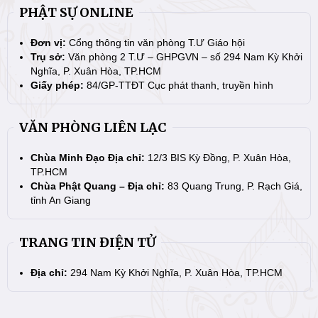
PHẬT SỰ ONLINE
Đơn vị:
Cổng thông tin văn phòng T.Ư Giáo hội
Trụ sở:
Văn phòng 2 T.Ư – GHPGVN – số 294 Nam Kỳ Khởi
Nghĩa, P. Xuân Hòa, TP.HCM
Giấy phép:
84/GP-TTĐT Cục phát thanh, truyền hình
VĂN PHÒNG LIÊN LẠC
Chùa Minh Đạo Địa chỉ:
12/3 BIS Kỳ Đồng, P. Xuân Hòa,
TP.HCM
Chùa Phật Quang – Địa chỉ:
83 Quang Trung, P. Rạch Giá,
tỉnh An Giang
TRANG TIN ĐIỆN TỬ
Địa chỉ:
294 Nam Kỳ Khởi Nghĩa, P. Xuân Hòa, TP.HCM