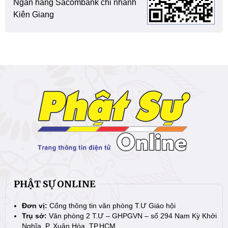
Ngân hàng Sacombank chi nhánh
Kiên Giang
PHẬT SỰ ONLINE
Đơn vị:
Cổng thông tin văn phòng T.Ư Giáo hội
Trụ sở:
Văn phòng 2 T.Ư – GHPGVN – số 294 Nam Kỳ Khởi
Nghĩa, P. Xuân Hòa, TP.HCM