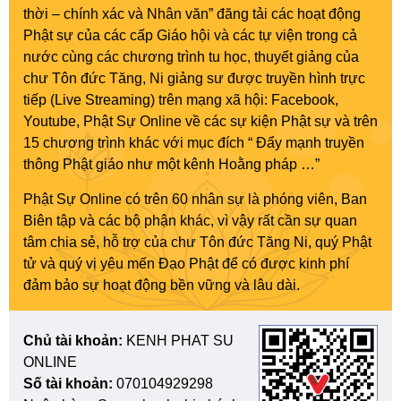
thời – chính xác và Nhân văn” đăng tải các hoạt động
Phật sự của các cấp Giáo hội và các tự viện trong cả
nước cùng các chương trình tu học, thuyết giảng của
chư Tôn đức Tăng, Ni giảng sư được truyền hình trực
tiếp (Live Streaming) trên mạng xã hội: Facebook,
Youtube, Phật Sự Online về các sự kiện Phật sự và trên
15 chương trình khác với mục đích “ Đẩy mạnh truyền
thông Phật giáo như một kênh Hoằng pháp …”
Phật Sự Online có trên 60 nhân sự là phóng viên, Ban
Biên tập và các bộ phận khác, vì vậy rất cần sự quan
tâm chia sẻ, hỗ trợ của chư Tôn đức Tăng Ni, quý Phật
tử và quý vị yêu mến Đạo Phật để có được kinh phí
đảm bảo sự hoạt động bền vững và lâu dài.
Chủ tài khoản:
KENH PHAT SU
ONLINE
Số tài khoản:
070104929298