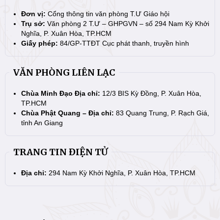
Đơn vị:
Cổng thông tin văn phòng T.Ư Giáo hội
Trụ sở:
Văn phòng 2 T.Ư – GHPGVN – số 294 Nam Kỳ Khởi
Nghĩa, P. Xuân Hòa, TP.HCM
Giấy phép:
84/GP-TTĐT Cục phát thanh, truyền hình
VĂN PHÒNG LIÊN LẠC
Chùa Minh Đạo Địa chỉ:
12/3 BIS Kỳ Đồng, P. Xuân Hòa,
TP.HCM
Chùa Phật Quang – Địa chỉ:
83 Quang Trung, P. Rạch Giá,
tỉnh An Giang
TRANG TIN ĐIỆN TỬ
Địa chỉ:
294 Nam Kỳ Khởi Nghĩa, P. Xuân Hòa, TP.HCM