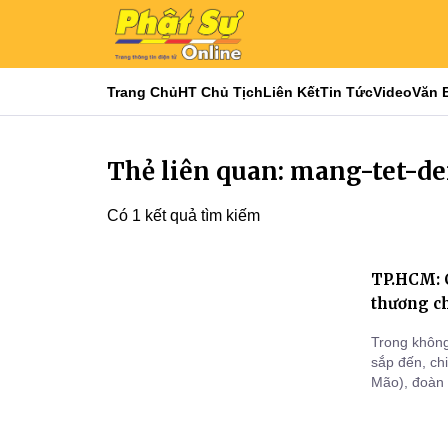
Trang Chủ
HT Chủ Tịch
Liên Kết
Tin Tức
Video
Văn 
Thẻ liên quan: mang-tet-d
Có 1 kết quả tìm kiếm
TP.HCM: 
thương c
Trong không
sắp đến, c
Mão), đoàn 
gần 100 phầ
thương chùa