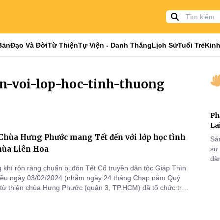
Bản
Đạo Và Đời
Từ Thiện
Tự Viện - Danh Thắng
Lịch Sử
Tuổi Trẻ
Kinh
en-voi-lop-hoc-tinh-thuong
Ph
La
Chùa Hưng Phước mang Tết đến với lớp học tình
Sá
hùa Liên Hoa
sự
đà
 khí rộn ràng chuẩn bị đón Tết Cổ truyền dân tộc Giáp Thìn
hiều ngày 03/02/2024 (nhằm ngày 24 tháng Chạp năm Quý
từ thiện chùa Hưng Phước (quận 3, TP.HCM) đã tổ chức trao
n quà “Tết yêu thương” đến các em học sinh tại lớp học tình
 Liên Hoa (quận 8).