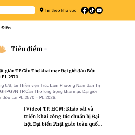
Tin theo khu vực
 Điển
Tiêu điểm
ật giáo TP.Cần Thơ khai mạc Đại giới đàn Bửu
i PL.2570
ng 8/8, tại Thiền viện Trúc Lâm Phương Nam Ban Trị
 GHPGVN TP.Cần Thơ long trọng khai mạc Đại giới
n Bửu Lai PL.2570 – PL.2026.
[Video] TP. HCM: Khảo sát và
triển khai công tác chuẩn bị Đại
hội Đại biểu Phật giáo toàn quốc
lần thứ X, nhiệm kỳ 2026-2031