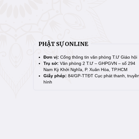
PHẬT SỰ ONLINE
Đơn vị:
Cổng thông tin văn phòng T.Ư Giáo hội
Trụ sở:
Văn phòng 2 T.Ư – GHPGVN – số 294
Nam Kỳ Khởi Nghĩa, P. Xuân Hòa, TP.HCM
Giấy phép:
84/GP-TTĐT Cục phát thanh, truyề
hình