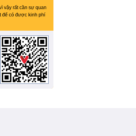
vì vậy rất cần sự quan
t để có được kinh phí