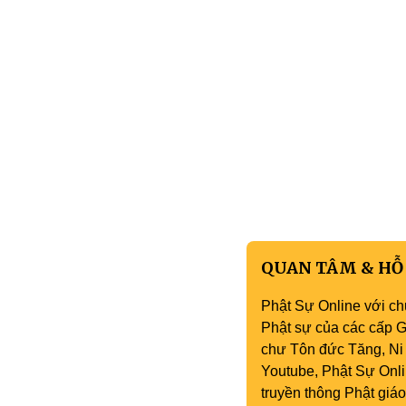
QUAN TÂM & HỖ
Phật Sự Online với ch
Phật sự của các cấp Gi
chư Tôn đức Tăng, Ni 
Youtube, Phật Sự Onli
truyền thông Phật gi