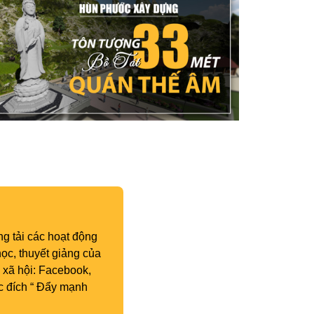
g tải các hoạt động
ọc, thuyết giảng của
 xã hội: Facebook,
c đích “ Đẩy mạnh