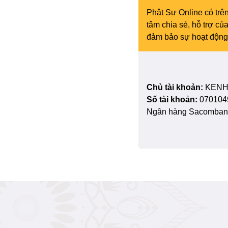
Phật Sự Online có trên
tâm chia sẻ, hỗ trợ c
đảm bảo sự hoạt động 
Chủ tài khoản:
KENH
Số tài khoản:
070104
Ngân hàng Sacombank