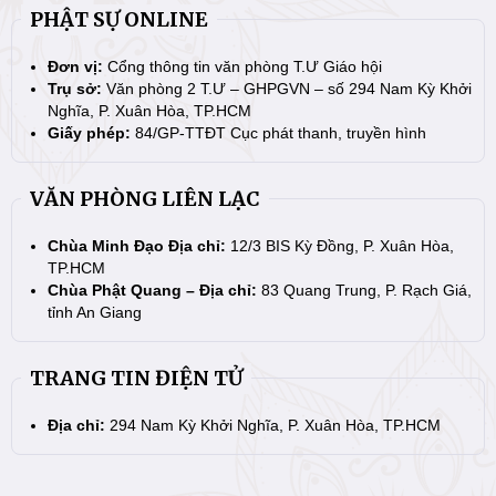
PHẬT SỰ ONLINE
Đơn vị:
Cổng thông tin văn phòng T.Ư Giáo hội
Trụ sở:
Văn phòng 2 T.Ư – GHPGVN – số 294 Nam Kỳ Khởi
Nghĩa, P. Xuân Hòa, TP.HCM
Giấy phép:
84/GP-TTĐT Cục phát thanh, truyền hình
VĂN PHÒNG LIÊN LẠC
Chùa Minh Đạo Địa chỉ:
12/3 BIS Kỳ Đồng, P. Xuân Hòa,
TP.HCM
Chùa Phật Quang – Địa chỉ:
83 Quang Trung, P. Rạch Giá,
tỉnh An Giang
TRANG TIN ĐIỆN TỬ
Địa chỉ:
294 Nam Kỳ Khởi Nghĩa, P. Xuân Hòa, TP.HCM