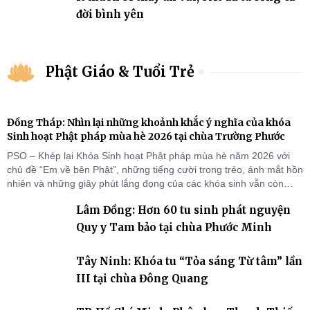
đời bình yên
Phật Giáo & Tuổi Trẻ
Đồng Tháp: Nhìn lại những khoảnh khắc ý nghĩa của khóa
Sinh hoạt Phật pháp mùa hè 2026 tại chùa Trường Phước
PSO – Khép lại Khóa Sinh hoạt Phật pháp mùa hè năm 2026 với
chủ đề “Em về bên Phật”, những tiếng cười trong trẻo, ánh mắt hồn
nhiên và những giây phút lắng đọng của các khóa sinh vẫn còn
đọng lại dưới mái chùa Trường Phước (xã Tân Hương, tỉnh Đồng
Lâm Đồng: Hơn 60 tu sinh phát nguyện
Tháp). Những tuần tu học ngắn ngủi nhưng đã trở thành hành
trang quý báu, gieo những hạt giống thiện l
Quy y Tam bảo tại chùa Phước Minh
Tây Ninh: Khóa tu “Tỏa sáng Từ tâm” lần
III tại chùa Đông Quang