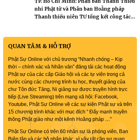
TP. Hồ Chí Minh: Phân ban Thanh Thiếu
nhi Phật tử và Phân ban Hoằng pháp
Thanh thiếu niên TƯ tổng kết công tác
Phật sự nhiệm kỳ IX (2022 – 2027)
QUAN TÂM & HỖ TRỢ
Phật Sự Online với chủ trương “Nhanh chóng – Kịp
thời – chính xác và Nhân văn” đăng tải các hoạt động
Phật sự của các cấp Giáo hội và các tự viện trong cả
nước cùng các chương trình tu học, thuyết giảng của
chư Tôn đức Tăng, Ni giảng sư được truyền hình trực
tiếp (Live Streaming) trên mạng xã hội: Facebook,
Youtube, Phật Sự Online về các sự kiện Phật sự và trên
15 chương trình khác với mục đích “ Đẩy mạnh truyền
thông Phật giáo như một kênh Hoằng pháp …”
Phật Sự Online có trên 60 nhân sự là phóng viên, Ban
Biên tập và các bộ phận khác, vì vậy rất cần sự quan