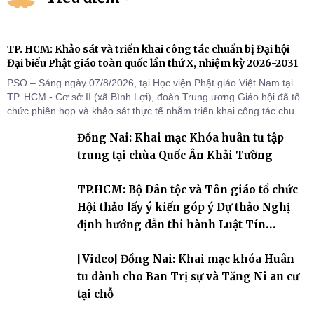
TP. HCM: Khảo sát và triển khai công tác chuẩn bị Đại hội
Đại biểu Phật giáo toàn quốc lần thứ X, nhiệm kỳ 2026-2031
PSO – Sáng ngày 07/8/2026, tại Học viện Phật giáo Việt Nam tại
TP. HCM - Cơ sở II (xã Bình Lợi), đoàn Trung ương Giáo hội đã tổ
chức phiên họp và khảo sát thực tế nhằm triển khai công tác chuẩn
bị Đại hội Đại biểu Phật giáo toàn quốc lần thứ X, nhiệm kỳ 2026-
Đồng Nai: Khai mạc Khóa huân tu tập
2031.
trung tại chùa Quốc Ân Khải Tường
TP.HCM: Bộ Dân tộc và Tôn giáo tổ chức
Hội thảo lấy ý kiến góp ý Dự thảo Nghị
định hướng dẫn thi hành Luật Tín
ngưỡng, tôn giáo
[Video] Đồng Nai: Khai mạc khóa Huân
tu dành cho Ban Trị sự và Tăng Ni an cư
tại chỗ