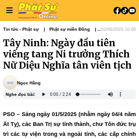
Tin tức - Phật sự
Phật sự miền Đông
02/05/2025 10:09
Ni giới
Tin Tức Hoạt Động
Tây Ninh: Ngày đầu tiên
Tiêu điểm
viếng tang Ni trưởng Thích
Nữ Diệu Nghĩa tân viên tịch
Ngọc Hằng
Nghe đọc bài:
PSO – Sáng ngày 01/5/2025 (nhằm ngày 04/4 năm
Ất Tỵ), các Ban Trị sự tỉnh thành, chư Tôn đức trụ
trì các tự viện trong và ngoài tỉnh, các cấp chính