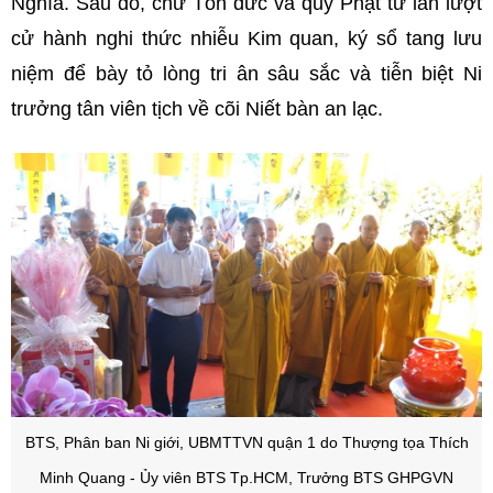
Nghĩa. Sau đó, chư Tôn đức và quý Phật tử lần lượt
cử hành nghi thức nhiễu Kim quan, ký sổ tang lưu
niệm để bày tỏ lòng tri ân sâu sắc và tiễn biệt Ni
trưởng tân viên tịch về cõi Niết bàn an lạc.
BTS, Phân ban Ni giới, UBMTTVN quận 1 do Thượng tọa Thích
Minh Quang - Ủy viên BTS Tp.HCM, Trưởng BTS GHPGVN