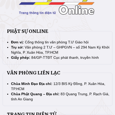
PHẬT SỰ ONLINE
Đơn vị:
Cổng thông tin văn phòng T.Ư Giáo hội
Trụ sở:
Văn phòng 2 T.Ư – GHPGVN – số 294 Nam Kỳ Khởi
Nghĩa, P. Xuân Hòa, TP.HCM
Giấy phép:
84/GP-TTĐT Cục phát thanh, truyền hình
VĂN PHÒNG LIÊN LẠC
Chùa Minh Đạo Địa chỉ:
12/3 BIS Kỳ Đồng, P. Xuân Hòa,
TP.HCM
Chùa Phật Quang – Địa chỉ:
83 Quang Trung, P. Rạch Giá,
tỉnh An Giang
TRANG TIN ĐIỆN TỬ