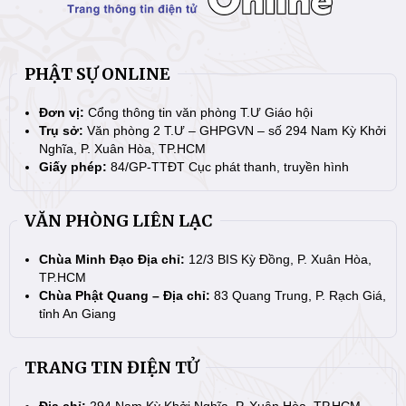
PHẬT SỰ ONLINE
Đơn vị:
Cổng thông tin văn phòng T.Ư Giáo hội
Trụ sở:
Văn phòng 2 T.Ư – GHPGVN – số 294 Nam Kỳ Khởi
Nghĩa, P. Xuân Hòa, TP.HCM
Giấy phép:
84/GP-TTĐT Cục phát thanh, truyền hình
VĂN PHÒNG LIÊN LẠC
Chùa Minh Đạo Địa chỉ:
12/3 BIS Kỳ Đồng, P. Xuân Hòa,
TP.HCM
Chùa Phật Quang – Địa chỉ:
83 Quang Trung, P. Rạch Giá,
tỉnh An Giang
TRANG TIN ĐIỆN TỬ
Địa chỉ:
294 Nam Kỳ Khởi Nghĩa, P. Xuân Hòa, TP.HCM