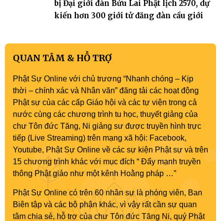
bị Đại giới đàn Bửu Lai Phật lịch 2570, dự
kiến hơn 300 giới tử đăng đàn cầu giới
QUAN TÂM & HỖ TRỢ
Phật Sự Online với chủ trương “Nhanh chóng – Kịp
thời – chính xác và Nhân văn” đăng tải các hoạt động
Phật sự của các cấp Giáo hội và các tự viện trong cả
nước cùng các chương trình tu học, thuyết giảng của
chư Tôn đức Tăng, Ni giảng sư được truyền hình trực
tiếp (Live Streaming) trên mạng xã hội: Facebook,
Youtube, Phật Sự Online về các sự kiện Phật sự và trên
15 chương trình khác với mục đích “ Đẩy mạnh truyền
thông Phật giáo như một kênh Hoằng pháp …”
Phật Sự Online có trên 60 nhân sự là phóng viên, Ban
Biên tập và các bộ phận khác, vì vậy rất cần sự quan
tâm chia sẻ, hỗ trợ của chư Tôn đức Tăng Ni, quý Phật