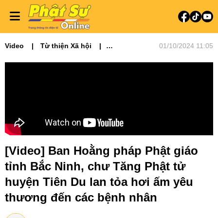
Video
Từ thiện Xã hội
01/10/2024 11:05
Video tin tức
Phật sự miền Bắc
[Video] Ban Hoằng pháp Phật giáo
tỉnh Bắc Ninh, chư Tăng Phật tử
huyện Tiên Du lan tỏa hơi ấm yêu
thương đến các bệnh nhân