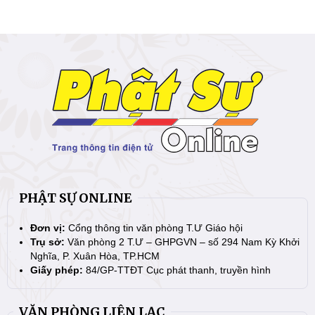
PHẬT SỰ ONLINE
Đơn vị:
Cổng thông tin văn phòng T.Ư Giáo hội
Trụ sở:
Văn phòng 2 T.Ư – GHPGVN – số 294 Nam Kỳ Khởi
Nghĩa, P. Xuân Hòa, TP.HCM
Giấy phép:
84/GP-TTĐT Cục phát thanh, truyền hình
VĂN PHÒNG LIÊN LẠC