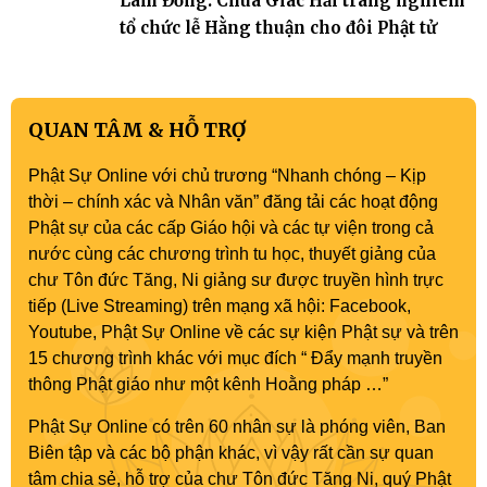
Lâm Đồng: Chùa Giác Hải trang nghiêm
tổ chức lễ Hằng thuận cho đôi Phật tử
QUAN TÂM & HỖ TRỢ
Phật Sự Online với chủ trương “Nhanh chóng – Kịp
thời – chính xác và Nhân văn” đăng tải các hoạt động
Phật sự của các cấp Giáo hội và các tự viện trong cả
nước cùng các chương trình tu học, thuyết giảng của
chư Tôn đức Tăng, Ni giảng sư được truyền hình trực
tiếp (Live Streaming) trên mạng xã hội: Facebook,
Youtube, Phật Sự Online về các sự kiện Phật sự và trên
15 chương trình khác với mục đích “ Đẩy mạnh truyền
thông Phật giáo như một kênh Hoằng pháp …”
Phật Sự Online có trên 60 nhân sự là phóng viên, Ban
Biên tập và các bộ phận khác, vì vậy rất cần sự quan
tâm chia sẻ, hỗ trợ của chư Tôn đức Tăng Ni, quý Phật