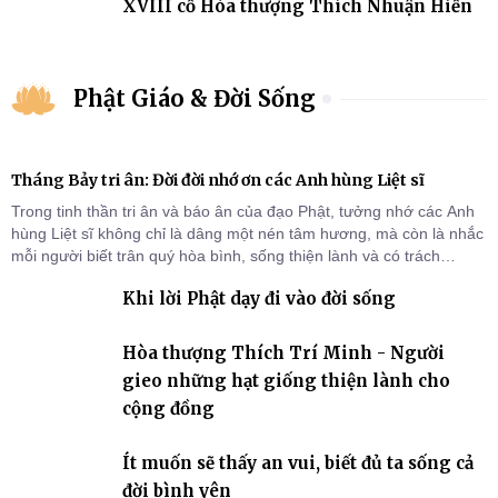
XVIII cố Hòa thượng Thích Nhuận Hiền
Phật Giáo & Đời Sống
Tháng Bảy tri ân: Đời đời nhớ ơn các Anh hùng Liệt sĩ
Trong tinh thần tri ân và báo ân của đạo Phật, tưởng nhớ các Anh
hùng Liệt sĩ không chỉ là dâng một nén tâm hương, mà còn là nhắc
mỗi người biết trân quý hòa bình, sống thiện lành và có trách
nhiệm với quê hương, đất nước.
Khi lời Phật dạy đi vào đời sống
Hòa thượng Thích Trí Minh - Người
gieo những hạt giống thiện lành cho
cộng đồng
Ít muốn sẽ thấy an vui, biết đủ ta sống cả
đời bình yên