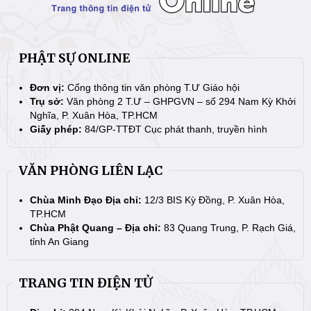
PHẬT SỰ ONLINE
Đơn vị:
Cổng thông tin văn phòng T.Ư Giáo hội
Trụ sở:
Văn phòng 2 T.Ư – GHPGVN – số 294 Nam Kỳ Khởi
Nghĩa, P. Xuân Hòa, TP.HCM
Giấy phép:
84/GP-TTĐT Cục phát thanh, truyền hình
VĂN PHÒNG LIÊN LẠC
Chùa Minh Đạo Địa chỉ:
12/3 BIS Kỳ Đồng, P. Xuân Hòa,
TP.HCM
Chùa Phật Quang – Địa chỉ:
83 Quang Trung, P. Rạch Giá,
tỉnh An Giang
TRANG TIN ĐIỆN TỬ