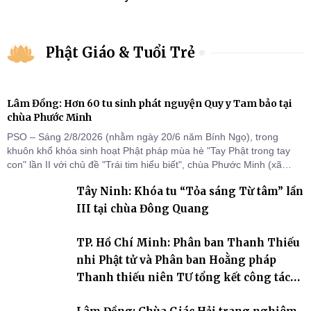
Phật Giáo & Tuổi Trẻ
Lâm Đồng: Hơn 60 tu sinh phát nguyện Quy y Tam bảo tại
chùa Phước Minh
PSO – Sáng 2/8/2026 (nhằm ngày 20/6 năm Bính Ngọ), trong
khuôn khổ khóa sinh hoạt Phật pháp mùa hè "Tay Phật trong tay
con" lần II với chủ đề "Trái tim hiểu biết", chùa Phước Minh (xã
Hàm Kiệm) đã trang nghiêm tổ chức lễ phát nguyện quy y Tam bảo
Tây Ninh: Khóa tu “Tỏa sáng Từ tâm” lần
cho hơn 60 tu sinh.
III tại chùa Đông Quang
TP. Hồ Chí Minh: Phân ban Thanh Thiếu
nhi Phật tử và Phân ban Hoằng pháp
Thanh thiếu niên TƯ tổng kết công tác
Phật sự nhiệm kỳ IX (2022 – 2027)