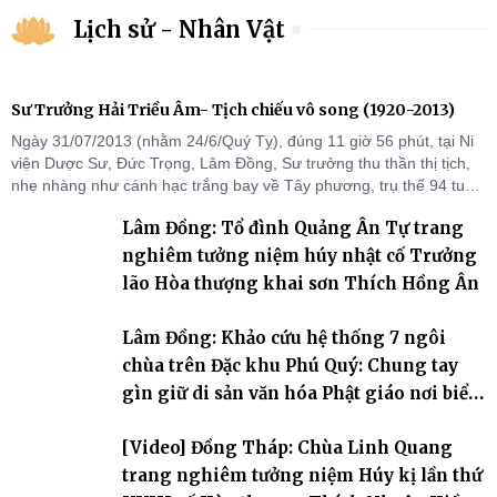
Lịch sử - Nhân Vật
Sư Trưởng Hải Triều Âm- Tịch chiếu vô song (1920-2013)
Ngày 31/07/2013 (nhằm 24/6/Quý Tỵ), đúng 11 giờ 56 phút, tại Ni
viện Dược Sư, Đức Trọng, Lâm Đồng, Sư trưởng thu thần thị tịch,
nhẹ nhàng như cánh hạc trắng bay về Tây phương, trụ thế 94 tuổi
đời, 60 hạ lạp.
Lâm Đồng: Tổ đình Quảng Ân Tự trang
nghiêm tưởng niệm húy nhật cố Trưởng
lão Hòa thượng khai sơn Thích Hồng Ân
Lâm Đồng: Khảo cứu hệ thống 7 ngôi
chùa trên Đặc khu Phú Quý: Chung tay
gìn giữ di sản văn hóa Phật giáo nơi biển
đảo
[Video] Đồng Tháp: Chùa Linh Quang
trang nghiêm tưởng niệm Húy kị lần thứ