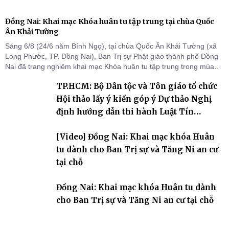
Đồng Nai: Khai mạc Khóa huân tu tập trung tại chùa Quốc
Ân Khải Tường
Sáng 6/8 (24/6 năm Bính Ngọ), tại chùa Quốc Ân Khải Tường (xã
Long Phước, TP. Đồng Nai), Ban Trị sự Phật giáo thành phố Đồng
Nai đã trang nghiêm khai mạc Khóa huân tu tập trung trong mùa
An cư kiết hạ Phật lịch 2570 dành cho chư Tăng hành giả an cư tại
TP.HCM: Bộ Dân tộc và Tôn giáo tổ chức
chỗ khu vực VII, VIII và trường hạ chùa Quốc Ân Khải Tường.
Hội thảo lấy ý kiến góp ý Dự thảo Nghị
định hướng dẫn thi hành Luật Tín
ngưỡng, tôn giáo
[Video] Đồng Nai: Khai mạc khóa Huân
tu dành cho Ban Trị sự và Tăng Ni an cư
tại chỗ
Đồng Nai: Khai mạc khóa Huân tu dành
cho Ban Trị sự và Tăng Ni an cư tại chỗ