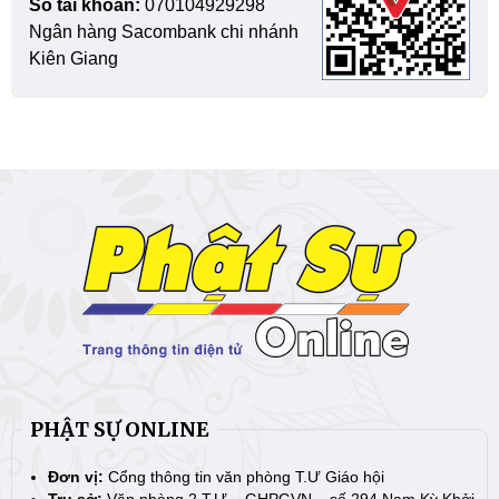
Số tài khoản:
070104929298
Ngân hàng Sacombank chi nhánh
Kiên Giang
PHẬT SỰ ONLINE
Đơn vị:
Cổng thông tin văn phòng T.Ư Giáo hội
Trụ sở:
Văn phòng 2 T.Ư – GHPGVN – số 294 Nam Kỳ Khởi