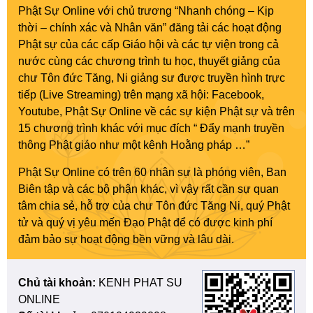
Phật Sự Online với chủ trương “Nhanh chóng – Kịp
thời – chính xác và Nhân văn” đăng tải các hoạt động
Phật sự của các cấp Giáo hội và các tự viện trong cả
nước cùng các chương trình tu học, thuyết giảng của
chư Tôn đức Tăng, Ni giảng sư được truyền hình trực
tiếp (Live Streaming) trên mạng xã hội: Facebook,
Youtube, Phật Sự Online về các sự kiện Phật sự và trên
15 chương trình khác với mục đích “ Đẩy mạnh truyền
thông Phật giáo như một kênh Hoằng pháp …”
Phật Sự Online có trên 60 nhân sự là phóng viên, Ban
Biên tập và các bộ phận khác, vì vậy rất cần sự quan
tâm chia sẻ, hỗ trợ của chư Tôn đức Tăng Ni, quý Phật
tử và quý vị yêu mến Đạo Phật để có được kinh phí
đảm bảo sự hoạt động bền vững và lâu dài.
Chủ tài khoản:
KENH PHAT SU
ONLINE