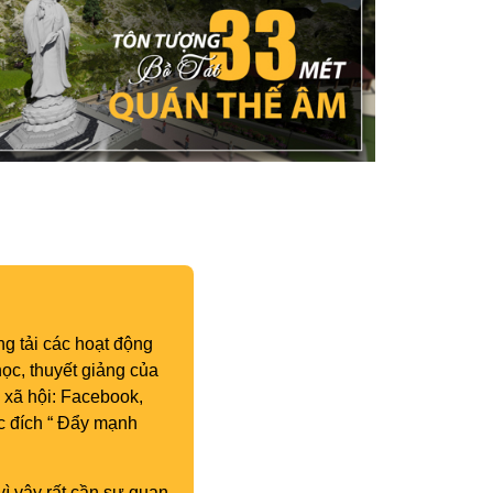
g tải các hoạt động
ọc, thuyết giảng của
 xã hội: Facebook,
c đích “ Đẩy mạnh
vì vậy rất cần sự quan