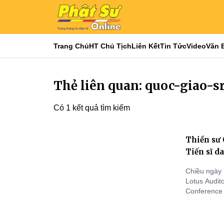
Trang Chủ
HT Chủ Tịch
Liên Kết
Tin Tức
Video
Văn 
Thẻ liên quan: quoc-giao-s
Có 1 kết quả tìm kiếm
Thiền sư
Tiến sĩ d
Chiều ngày 
Lotus Audit
Conference 
buổi lễ nhậ
Universidad
of Allahaba