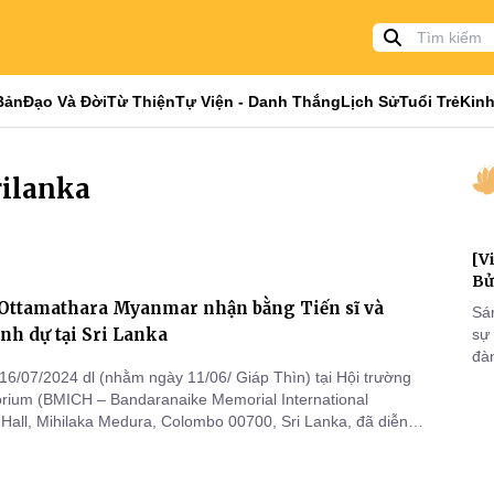
Bản
Đạo Và Đời
Từ Thiện
Tự Viện - Danh Thắng
Lịch Sử
Tuổi Trẻ
Kinh
rilanka
[V
Bử
 Ottamathara Myanmar nhận bằng Tiến sĩ và
Sá
anh dự tại Sri Lanka
sự
đà
16/07/2024 dl (nhằm ngày 11/06/ Giáp Thìn) tại Hội trường
đại
orium (BMICH – Bandaranaike Memorial International
của
Hall, Mihilaka Medura, Colombo 00700, Sri Lanka, đã diễn ra
qua
n bằng Tiến sĩ và Tiến sĩ Danh Dự do trường Đại học
và
 Autónoma de Chiapas Mexico, Bắc Mỹ và Đại học University
d, Un