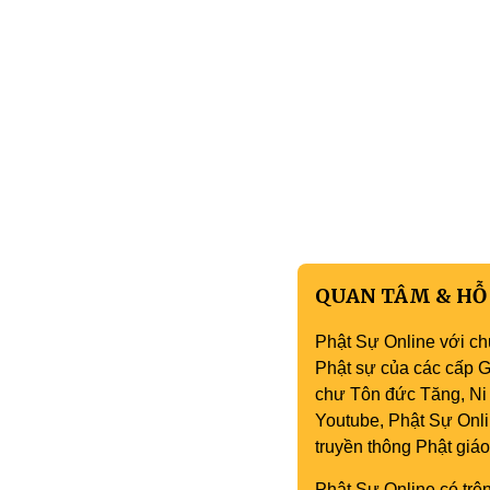
QUAN TÂM & HỖ
Phật Sự Online với ch
Phật sự của các cấp Gi
chư Tôn đức Tăng, Ni 
Youtube, Phật Sự Onli
truyền thông Phật gi
Phật Sự Online có trên