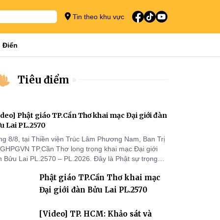
Tin theo khu vực
 Điển
Tiêu điểm
ideo] Phật giáo TP.Cần Thơ khai mạc Đại giới đàn
u Lai PL.2570
ng 8/8, tại Thiền viện Trúc Lâm Phương Nam, Ban Trị
 GHPGVN TP.Cần Thơ long trọng khai mạc Đại giới
n Bửu Lai PL.2570 – PL.2026. Đây là Phật sự trọng
 đầu tiên được Ban Trị sự triển khai sau thành công
Phật giáo TP.Cần Thơ khai mạc
 Đại hội Phật giáo thành phố lần thứ I, thể hiện sự
n tâm đối với công tác truyền giới, đào tạo Tăng tài
Đại giới đàn Bửu Lai PL.2570
 tiếp nối mạng mạch Tăng-g
[Video] TP. HCM: Khảo sát và