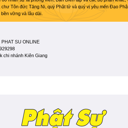
ủa chư Tôn đức Tăng Ni, quý Phật tử và quý vị yêu mến Đạo Phậ
bền vững và lâu dài.
 PHAT SU ONLINE
929298
 chi nhánh Kiên Giang