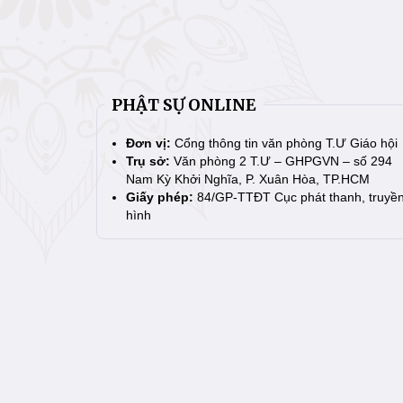
PHẬT SỰ ONLINE
Đơn vị:
Cổng thông tin văn phòng T.Ư Giáo hội
Trụ sở:
Văn phòng 2 T.Ư – GHPGVN – số 294
Nam Kỳ Khởi Nghĩa, P. Xuân Hòa, TP.HCM
Giấy phép:
84/GP-TTĐT Cục phát thanh, truyề
hình