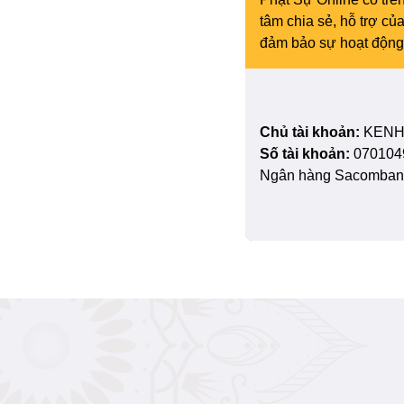
tâm chia sẻ, hỗ trợ c
đảm bảo sự hoạt động 
Chủ tài khoản:
KENH
Số tài khoản:
070104
Ngân hàng Sacombank