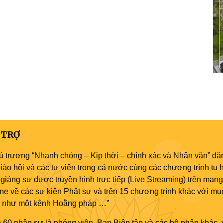
 TRỢ
ủ trương “Nhanh chóng – Kịp thời – chính xác và Nhân văn” đăn
áo hội và các tự viện trong cả nước cùng các chương trình tu h
giảng sư được truyền hình trực tiếp (Live Streaming) trên mạng
ne về các sự kiện Phật sự và trên 15 chương trình khác với mụ
áo như một kênh Hoằng pháp …”
 60 nhân sự là phóng viên, Ban Biên tập và các bộ phận khác, 