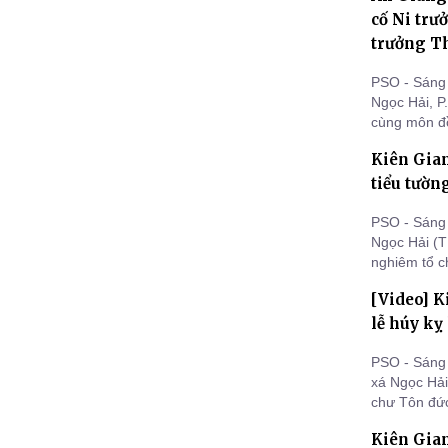
cố Ni trư
trưởng T
PSO - Sáng 
Ngọc Hải, P
cùng môn đồ
tưởng niệm 
Kiên Gian
Thích Nữ Ánh
tiểu tườn
PSO - Sáng 
Ngọc Hải (T
nghiêm tổ c
Nữ Ánh Liên 
[Video] K
lễ húy kỵ
PSO - Sáng 
xá Ngọc Hải
chư Tôn đức
thứ 9 cố Ni
Kiên Gian
có nhiều đó