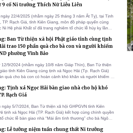
ứ 9 cố Ni trưởng Thích Nữ Liễu Liên
ngày 22/4/2025 (nhằm ngày 25 tháng 3 năm Ất Tỵ), tại Tịnh
, TP. Rạch Giá, tỉnh Kiên Giang, môn đồ pháp quyến cùng
 Ni Hệ phái Khất sĩ đã trang nghiêm tổ chức lễ húy kỵ lần
 trưởng Thích Nữ Liễu Liên - bậc chân tu khả kính, người đã
g: Ban Từ thiện xã hội Phật giáo tỉnh cùng tịnh
ng góp to lớn cho Phật giáo tỉnh nhà.
ải trao 150 phần quà cho bà con và người khiếm
UBND phường Vĩnh Bảo
12/9/2024 (nhằm ngày 10/8 năm Giáp Thìn), Ban Từ thiện
 giáo tỉnh Kiên Giang cùng tịnh xá Ngọc Hải (Tp. Rạch Giá)
ần quà cho bà con có hoàn cảnh khó khăn và người khiếm thị
ường Vĩnh Bảo (TP. Rạch Giá, tỉnh Kiên Giang)
g: Tịnh xá Ngọc Hải bàn giao nhà cho hộ khó
TP. Rạch Giá
 ngày 5/7/2024, Ban Từ thiện xã hội GHPGVN tỉnh Kiên
Ni tịnh xá Ngọc Hải (TP. Rạch Giá) kết hợp cùng chính quyền
tổ chức lễ bàn giao nhà “Mái ấm tình thương” cho bà Ngô
số 52 đường U Minh Mười, phường Rạch Sỏi, TP. Rạch Giá,
g: Lễ tưởng niệm tuần chung thất Ni trưởng