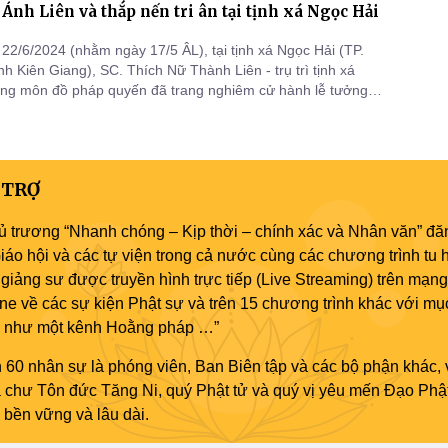
Ánh Liên và thắp nến tri ân tại tịnh xá Ngọc Hải
22/6/2024 (nhằm ngày 17/5 ÂL), tại tịnh xá Ngọc Hải (TP.
nh Kiên Giang), SC. Thích Nữ Thành Liên - trụ trì tịnh xá
ng môn đồ pháp quyến đã trang nghiêm cử hành lễ tưởng
hung thất Ni trưởng Thích Nữ Ánh Liên - viện chủ tịnh xá
 TRỢ
ủ trương “Nhanh chóng – Kịp thời – chính xác và Nhân văn” đăn
áo hội và các tự viện trong cả nước cùng các chương trình tu h
giảng sư được truyền hình trực tiếp (Live Streaming) trên mạng
ne về các sự kiện Phật sự và trên 15 chương trình khác với mụ
áo như một kênh Hoằng pháp …”
 60 nhân sự là phóng viên, Ban Biên tập và các bộ phận khác, 
ủa chư Tôn đức Tăng Ni, quý Phật tử và quý vị yêu mến Đạo Phậ
bền vững và lâu dài.