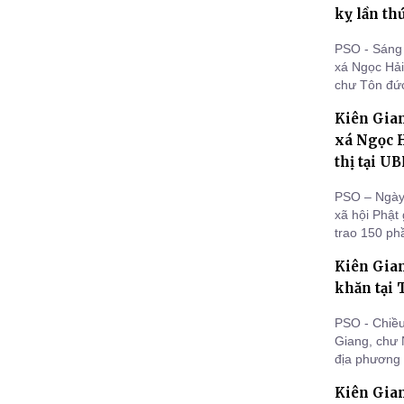
kỵ lần th
PSO - Sáng 
xá Ngọc Hải
chư Tôn đức
thứ 9 cố Ni
Kiên Gian
có nhiều đó
xá Ngọc H
thị tại 
PSO – Ngày 
xã hội Phật
trao 150 ph
tại UBND ph
Kiên Gian
khăn tại 
PSO - Chiều
Giang, chư 
địa phương 
Thị Út tại 
Kiên Gian
Kiên Giang.