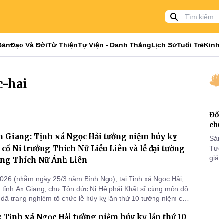
Bản
Đạo Và Đời
Từ Thiện
Tự Viện - Danh Thắng
Lịch Sử
Tuổi Trẻ
Kinh
c-hai
Đồ
ch
n Giang: Tịnh xá Ngọc Hải tưởng niệm húy kỵ
Sá
0 cố Ni trưởng Thích Nữ Liễu Liên và lễ đại tường
Tư
gi
ởng Thích Nữ Ánh Liên
Khó
25
026 (nhằm ngày 25/3 năm Bính Ngọ), tại Tịnh xá Ngọc Hải,
VI
, tỉnh An Giang, chư Tôn đức Ni Hệ phái Khất sĩ cùng môn đồ
đã trang nghiêm tổ chức lễ húy kỵ lần thứ 10 tưởng niệm cố
hích Nữ Liễu Liên và lễ đại tường cố Ni trưởng Thích Nữ Ánh
 Tịnh xá Ngọc Hải tưởng niệm húy kỵ lần thứ 10
ững bậc tiền nhiệm trụ trì tịnh xá.