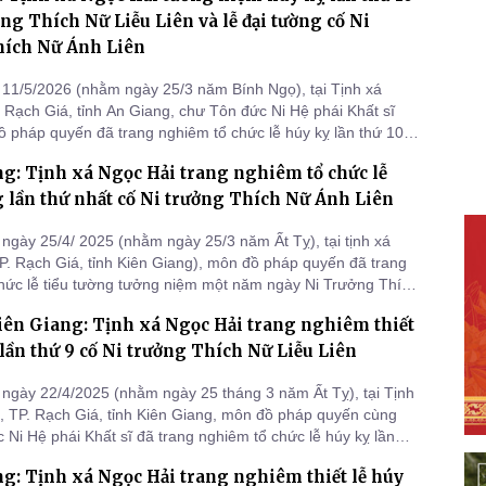
ởng Thích Nữ Liễu Liên và lễ đại tường cố Ni
hích Nữ Ánh Liên
11/5/2026 (nhằm ngày 25/3 năm Bính Ngọ), tại Tịnh xá
. Rạch Giá, tỉnh An Giang, chư Tôn đức Ni Hệ phái Khất sĩ
 pháp quyến đã trang nghiêm tổ chức lễ húy kỵ lần thứ 10
cố Ni trưởng Thích Nữ Liễu Liên và lễ đại tường cố Ni trưởng
g: Tịnh xá Ngọc Hải trang nghiêm tổ chức lễ
 Liên - là những bậc tiền nhiệm trụ trì tịnh xá.
g lần thứ nhất cố Ni trưởng Thích Nữ Ánh Liên
ngày 25/4/ 2025 (nhằm ngày 25/3 năm Ất Tỵ), tại tịnh xá
P. Rạch Giá, tỉnh Kiên Giang), môn đồ pháp quyến đã trang
hức lễ tiểu tường tưởng niệm một năm ngày Ni Trưởng Thích
– Phó trụ trì tịnh xá viên tịch.
iên Giang: Tịnh xá Ngọc Hải trang nghiêm thiết
 lần thứ 9 cố Ni trưởng Thích Nữ Liễu Liên
ngày 22/4/2025 (nhằm ngày 25 tháng 3 năm Ất Tỵ), tại Tịnh
, TP. Rạch Giá, tỉnh Kiên Giang, môn đồ pháp quyến cùng
 Ni Hệ phái Khất sĩ đã trang nghiêm tổ chức lễ húy kỵ lần
 trưởng Thích Nữ Liễu Liên - bậc chân tu khả kính, người đã
g: Tịnh xá Ngọc Hải trang nghiêm thiết lễ húy
ng góp to lớn cho Phật giáo tỉnh nhà.