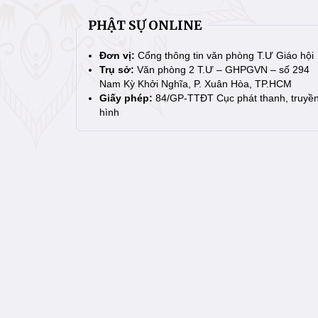
PHẬT SỰ ONLINE
Đơn vị:
Cổng thông tin văn phòng T.Ư Giáo hội
Trụ sở:
Văn phòng 2 T.Ư – GHPGVN – số 294
Nam Kỳ Khởi Nghĩa, P. Xuân Hòa, TP.HCM
Giấy phép:
84/GP-TTĐT Cục phát thanh, truyề
hình