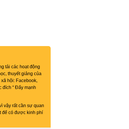
g tải các hoạt động
ọc, thuyết giảng của
 xã hội: Facebook,
c đích “ Đẩy mạnh
vì vậy rất cần sự quan
t để có được kinh phí