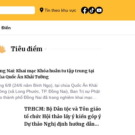
Tin theo khu vực
 Điển
Tiêu điểm
ng Nai: Khai mạc Khóa huân tu tập trung tại
ùa Quốc Ân Khải Tường
ng 6/8 (24/6 năm Bính Ngọ), tại chùa Quốc Ân Khải
ờng (xã Long Phước, TP. Đồng Nai), Ban Trị sự Phật
áo thành phố Đồng Nai đã trang nghiêm khai mạc
a huân tu tập trung trong mùa An cư kiết hạ Phật lịch
TP.HCM: Bộ Dân tộc và Tôn giáo
70 dành cho chư Tăng hành giả an cư tại chỗ khu vực
I, VIII và trường hạ chùa Quốc Ân Khải Tường.
tổ chức Hội thảo lấy ý kiến góp ý
Dự thảo Nghị định hướng dẫn
thi hành Luật Tín ngưỡng, tôn