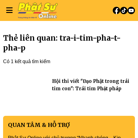
Thẻ liên quan: tra-i-tim-pha-t-
pha-p
Có 1 kết quả tìm kiếm
Hội thi viết "Đạo Phật trong trái
tim con": Trái tim Phật pháp
QUAN TÂM & HỖ TRỢ
Phật Sự Online với chủ trương “Nhanh chóng – Kịp