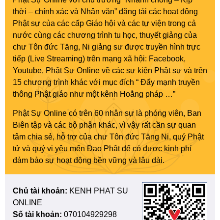
thời – chính xác và Nhân văn” đăng tải các hoạt động
Phật sự của các cấp Giáo hội và các tự viện trong cả
nước cùng các chương trình tu học, thuyết giảng của
chư Tôn đức Tăng, Ni giảng sư được truyền hình trực
tiếp (Live Streaming) trên mạng xã hội: Facebook,
Youtube, Phật Sự Online về các sự kiện Phật sự và trên
15 chương trình khác với mục đích “ Đẩy mạnh truyền
thông Phật giáo như một kênh Hoằng pháp …”
Phật Sự Online có trên 60 nhân sự là phóng viên, Ban
Biên tập và các bộ phận khác, vì vậy rất cần sự quan
tâm chia sẻ, hỗ trợ của chư Tôn đức Tăng Ni, quý Phật
tử và quý vị yêu mến Đạo Phật để có được kinh phí
đảm bảo sự hoạt động bền vững và lâu dài.
Chủ tài khoản:
KENH PHAT SU
ONLINE
Số tài khoản:
070104929298