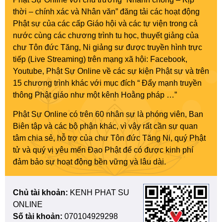
thời – chính xác và Nhân văn” đăng tải các hoạt động
Phật sự của các cấp Giáo hội và các tự viện trong cả
nước cùng các chương trình tu học, thuyết giảng của
chư Tôn đức Tăng, Ni giảng sư được truyền hình trực
tiếp (Live Streaming) trên mạng xã hội: Facebook,
Youtube, Phật Sự Online về các sự kiện Phật sự và trên
15 chương trình khác với mục đích “ Đẩy mạnh truyền
thông Phật giáo như một kênh Hoằng pháp …”
Phật Sự Online có trên 60 nhân sự là phóng viên, Ban
Biên tập và các bộ phận khác, vì vậy rất cần sự quan
tâm chia sẻ, hỗ trợ của chư Tôn đức Tăng Ni, quý Phật
tử và quý vị yêu mến Đạo Phật để có được kinh phí
đảm bảo sự hoạt động bền vững và lâu dài.
Chủ tài khoản:
KENH PHAT SU
ONLINE
Số tài khoản:
070104929298