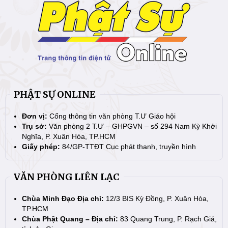
PHẬT SỰ ONLINE
Đơn vị:
Cổng thông tin văn phòng T.Ư Giáo hội
Trụ sở:
Văn phòng 2 T.Ư – GHPGVN – số 294 Nam Kỳ Khởi
Nghĩa, P. Xuân Hòa, TP.HCM
Giấy phép:
84/GP-TTĐT Cục phát thanh, truyền hình
VĂN PHÒNG LIÊN LẠC
Chùa Minh Đạo Địa chỉ:
12/3 BIS Kỳ Đồng, P. Xuân Hòa,
TP.HCM
Chùa Phật Quang – Địa chỉ:
83 Quang Trung, P. Rạch Giá,