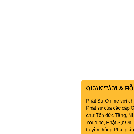
QUAN TÂM & HỖ
Phật Sự Online với ch
Phật sự của các cấp Gi
chư Tôn đức Tăng, Ni 
Youtube, Phật Sự Onli
truyền thông Phật gi