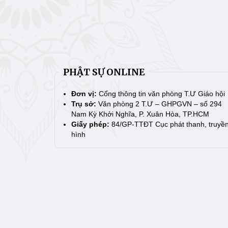
PHẬT SỰ ONLINE
Đơn vị:
Cổng thông tin văn phòng T.Ư Giáo hội
Trụ sở:
Văn phòng 2 T.Ư – GHPGVN – số 294
Nam Kỳ Khởi Nghĩa, P. Xuân Hòa, TP.HCM
Giấy phép:
84/GP-TTĐT Cục phát thanh, truyề
hình