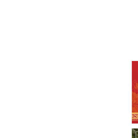
 Chùa Phước Huệ văn phòng BTS GHPGVN Tp vị thanh.