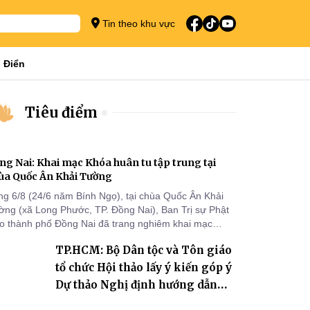
Tin theo khu vực
 Điển
Tiêu điểm
ng Nai: Khai mạc Khóa huân tu tập trung tại
ùa Quốc Ân Khải Tường
ng 6/8 (24/6 năm Bính Ngọ), tại chùa Quốc Ân Khải
ờng (xã Long Phước, TP. Đồng Nai), Ban Trị sự Phật
áo thành phố Đồng Nai đã trang nghiêm khai mạc
a huân tu tập trung trong mùa An cư kiết hạ Phật lịch
TP.HCM: Bộ Dân tộc và Tôn giáo
70 dành cho chư Tăng hành giả an cư tại chỗ khu vực
I, VIII và trường hạ chùa Quốc Ân Khải Tường.
tổ chức Hội thảo lấy ý kiến góp ý
Dự thảo Nghị định hướng dẫn
thi hành Luật Tín ngưỡng, tôn