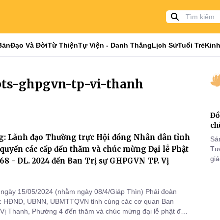
Bản
Đạo Và Đời
Từ Thiện
Tự Viện - Danh Thắng
Lịch Sử
Tuổi Trẻ
Kinh
bts-ghpgvn-tp-vi-thanh
Đồ
ch
g: Lãnh đạo Thường trực Hội đồng Nhân dân tỉnh
Sá
quyền các cấp đến thăm và chúc mừng Đại lễ Phật
Tư
gi
568 - DL. 2024 đến Ban Trị sự GHPGVN TP. Vị
Khó
25
VI
ngày 15/05/2024 (nhằm ngày 08/4/Giáp Thìn) Phái đoàn
c HĐND, UBNN, UBMTTQVN tỉnh cùng các cơ quan Ban
Vị Thanh, Phường 4 đến thăm và chúc mừng đại lễ phật đản