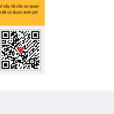
vì vậy rất cần sự quan
t để có được kinh phí