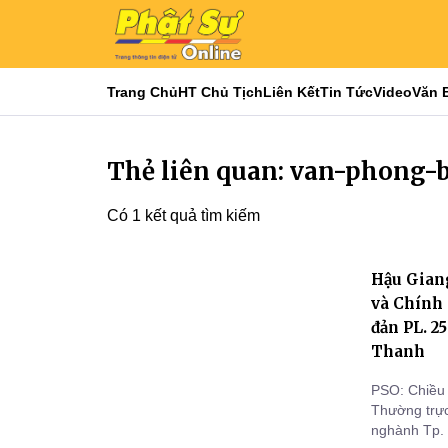
Trang Chủ
HT Chủ Tịch
Liên Kết
Tin Tức
Video
Văn 
Thẻ liên quan: van-phong-
Có 1 kết quả tìm kiếm
Hậu Gian
và Chính 
đản PL. 2
Thanh
PSO: Chiều 
Thường trự
nghành Tp. 