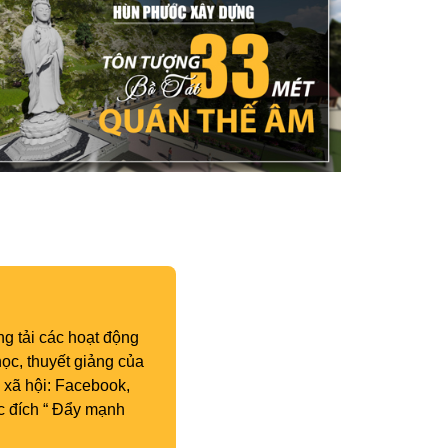
g tải các hoạt động
ọc, thuyết giảng của
 xã hội: Facebook,
c đích “ Đẩy mạnh