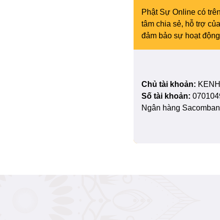
Phật Sự Online có trên
tâm chia sẻ, hỗ trợ c
đảm bảo sự hoạt động 
Chủ tài khoản:
KENH
Số tài khoản:
070104
Ngân hàng Sacombank