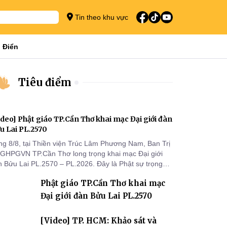
Tin theo khu vực
 Điển
Tiêu điểm
ideo] Phật giáo TP.Cần Thơ khai mạc Đại giới đàn
u Lai PL.2570
ng 8/8, tại Thiền viện Trúc Lâm Phương Nam, Ban Trị
 GHPGVN TP.Cần Thơ long trọng khai mạc Đại giới
n Bửu Lai PL.2570 – PL.2026. Đây là Phật sự trọng
 đầu tiên được Ban Trị sự triển khai sau thành công
Phật giáo TP.Cần Thơ khai mạc
 Đại hội Phật giáo thành phố lần thứ I, thể hiện sự
n tâm đối với công tác truyền giới, đào tạo Tăng tài
Đại giới đàn Bửu Lai PL.2570
 tiếp nối mạng mạch Tăng-g
[Video] TP. HCM: Khảo sát và