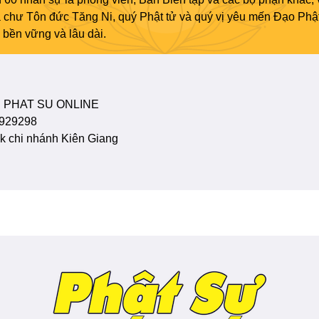
ủa chư Tôn đức Tăng Ni, quý Phật tử và quý vị yêu mến Đạo Phậ
bền vững và lâu dài.
 PHAT SU ONLINE
929298
 chi nhánh Kiên Giang