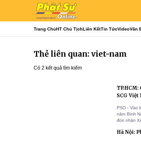
Trang Chủ
HT Chủ Tịch
Liên Kết
Tin Tức
Video
Văn 
Thẻ liên quan: viet-nam
Có 2 kết quả tìm kiếm
TP.HCM: C
SCG Việt
PSO - Vào l
năm Bính Ng
đón nhận Xá
Limited hiế
Hà Nội: P