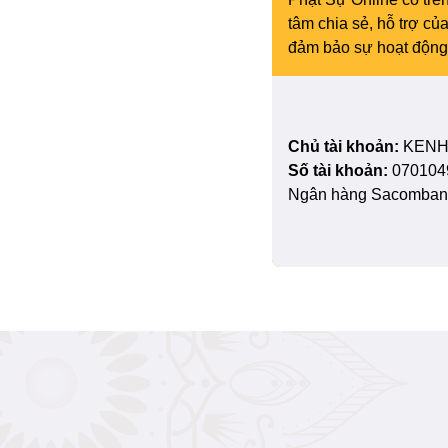
tâm chia sẻ, hỗ trợ c
đảm bảo sự hoạt động 
Chủ tài khoản:
KENH
Số tài khoản:
070104
Ngân hàng Sacombank