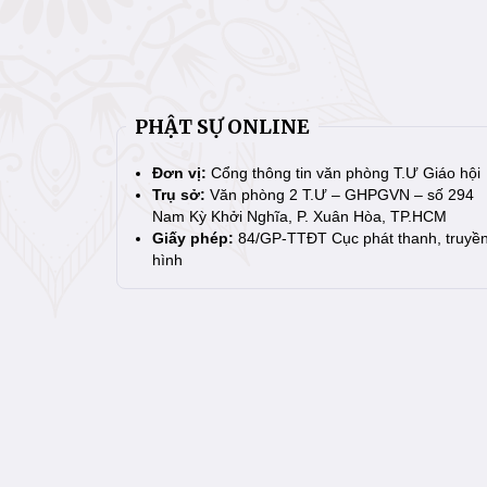
PHẬT SỰ ONLINE
Đơn vị:
Cổng thông tin văn phòng T.Ư Giáo hội
Trụ sở:
Văn phòng 2 T.Ư – GHPGVN – số 294
Nam Kỳ Khởi Nghĩa, P. Xuân Hòa, TP.HCM
Giấy phép:
84/GP-TTĐT Cục phát thanh, truyề
hình