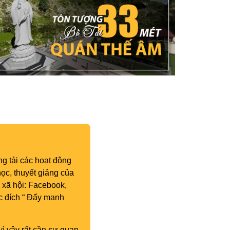
g tải các hoạt động
ọc, thuyết giảng của
 xã hội: Facebook,
c đích “ Đẩy mạnh
vì vậy rất cần sự quan