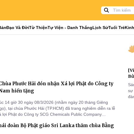
Bản
Đạo Và Đời
Từ Thiện
Tự Viện - Danh Thắng
Lịch Sử
Tuổi Trẻ
Kinh
[V
Bử
hùa Phước Hải đón nhận Xá lợi Phật do Công ty
Sá
 Nam hiến tặng
sự
đà
úc 14 giờ 30 ngày 08/3/2026 (nhằm ngày 20 tháng Giêng
đại
ọ), tại chùa Phước Hải (TP.HCM) đã trang nghiêm diễn ra lễ
của
 lợi Phật do Công ty SCG Chemicals Public Company
qua
n cúng.
và
hái đoàn Bộ Phật giáo Sri Lanka thăm chùa Bằng