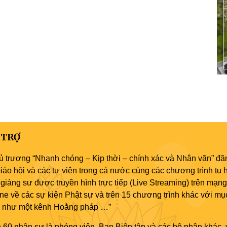
 TRỢ
ủ trương “Nhanh chóng – Kịp thời – chính xác và Nhân văn” đăn
áo hội và các tự viện trong cả nước cùng các chương trình tu h
giảng sư được truyền hình trực tiếp (Live Streaming) trên mạng
ne về các sự kiện Phật sự và trên 15 chương trình khác với mụ
áo như một kênh Hoằng pháp …”
 60 nhân sự là phóng viên, Ban Biên tập và các bộ phận khác, 