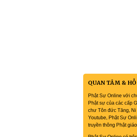
QUAN TÂM & HỖ
Phật Sự Online với ch
Phật sự của các cấp Gi
chư Tôn đức Tăng, Ni 
Youtube, Phật Sự Onli
truyền thông Phật gi
Phật Sự Online có trên