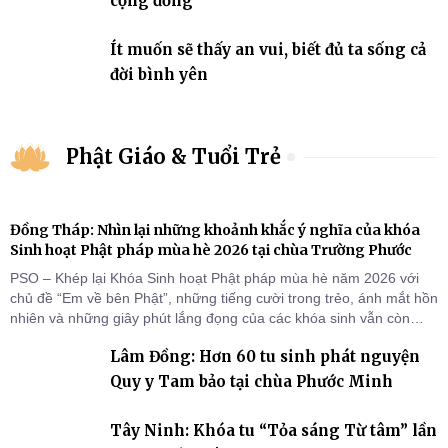
cộng đồng
Ít muốn sẽ thấy an vui, biết đủ ta sống cả
đời bình yên
Phật Giáo & Tuổi Trẻ
Đồng Tháp: Nhìn lại những khoảnh khắc ý nghĩa của khóa
Sinh hoạt Phật pháp mùa hè 2026 tại chùa Trường Phước
PSO – Khép lại Khóa Sinh hoạt Phật pháp mùa hè năm 2026 với
chủ đề “Em về bên Phật”, những tiếng cười trong trẻo, ánh mắt hồn
nhiên và những giây phút lắng đọng của các khóa sinh vẫn còn
đọng lại dưới mái chùa Trường Phước (xã Tân Hương, tỉnh Đồng
Lâm Đồng: Hơn 60 tu sinh phát nguyện
Tháp). Những tuần tu học ngắn ngủi nhưng đã trở thành hành
trang quý báu, gieo những hạt giống thiện l
Quy y Tam bảo tại chùa Phước Minh
Tây Ninh: Khóa tu “Tỏa sáng Từ tâm” lần