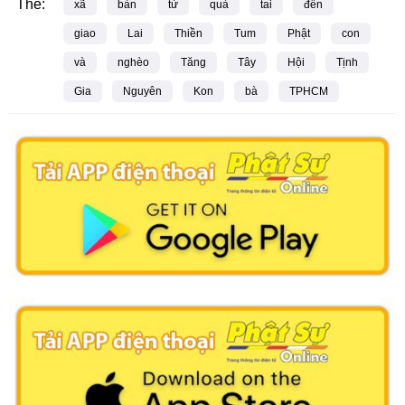
Thẻ:
xã
bàn
tử
quà
tai
đến
giao
Lai
Thiền
Tum
Phật
con
và
nghèo
Tăng
Tây
Hội
Tịnh
Gia
Nguyên
Kon
bà
TPHCM