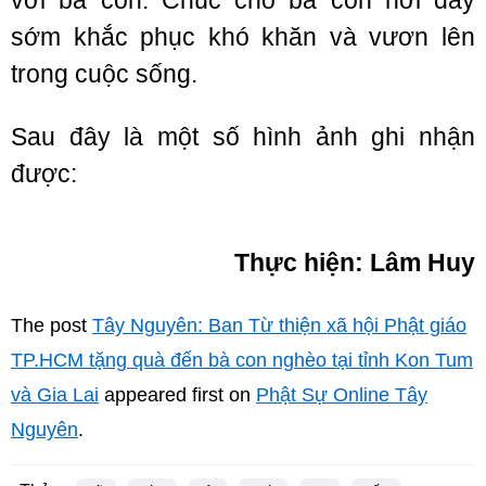
với bà con. Chúc cho bà con nơi đây
sớm khắc phục khó khăn và vươn lên
trong cuộc sống.
Sau đây là một số hình ảnh ghi nhận
được:
Thực hiện: Lâm Huy
The post
Tây Nguyên: Ban Từ thiện xã hội Phật giáo
TP.HCM tặng quà đến bà con nghèo tại tỉnh Kon Tum
và Gia Lai
appeared first on
Phật Sự Online Tây
Nguyên
.