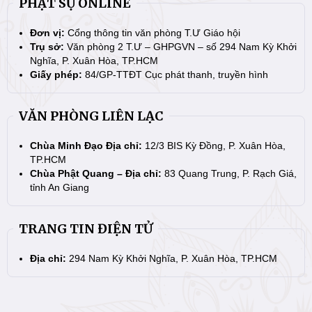
PHẬT SỰ ONLINE
Đơn vị:
Cổng thông tin văn phòng T.Ư Giáo hội
Trụ sở:
Văn phòng 2 T.Ư – GHPGVN – số 294 Nam Kỳ Khởi
Nghĩa, P. Xuân Hòa, TP.HCM
Giấy phép:
84/GP-TTĐT Cục phát thanh, truyền hình
VĂN PHÒNG LIÊN LẠC
Chùa Minh Đạo Địa chỉ:
12/3 BIS Kỳ Đồng, P. Xuân Hòa,
TP.HCM
Chùa Phật Quang – Địa chỉ:
83 Quang Trung, P. Rạch Giá,
tỉnh An Giang
TRANG TIN ĐIỆN TỬ
Địa chỉ:
294 Nam Kỳ Khởi Nghĩa, P. Xuân Hòa, TP.HCM