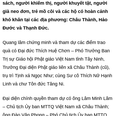
sách, người khiếm thị, người khuyết tật, người
già neo đơn, trẻ mồ côi và các hộ có hoàn cảnh
khó khăn tại các địa phương: Châu Thành, Hảo
Đước và Thạnh Đức.
Quang lâm chứng minh và tham dự các điểm trao
quà có Đại đức Thích Huệ Chơn – Phó Trưởng Ban
Trị sự Giáo hội Phật giáo Việt Nam tỉnh Tây Ninh,
Trưởng Đại diện Phật giáo liên xã Châu Thành (cũ),
trụ trì Tịnh xá Ngọc Như; cùng Sư cô Thích Nữ Hạnh
Linh và chư Tôn đức Tăng Ni.
Đại diện chính quyền tham dự có ông Lâm Minh Lâm
– Chủ tịch Ủy ban MTTQ Việt Nam xã Châu Thành;
ông Đào Văn Phong – Phó Chủ tịch Ủy ban MTTQ