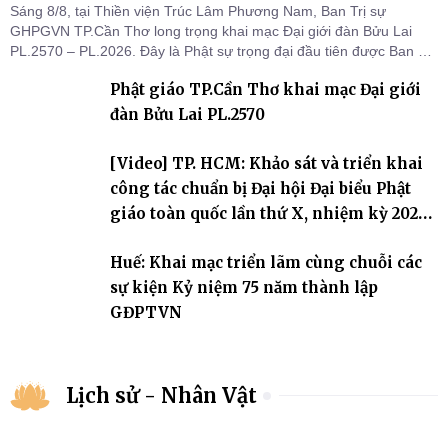
Sáng 8/8, tại Thiền viện Trúc Lâm Phương Nam, Ban Trị sự
GHPGVN TP.Cần Thơ long trọng khai mạc Đại giới đàn Bửu Lai
PL.2570 – PL.2026. Đây là Phật sự trọng đại đầu tiên được Ban Trị
sự triển khai sau thành công của Đại hội Phật giáo thành phố lần
Phật giáo TP.Cần Thơ khai mạc Đại giới
thứ I, thể hiện sự quan tâm đối với công tác truyền giới, đào tạo
Tăng tài và tiếp nối mạng mạch Tăng-g
đàn Bửu Lai PL.2570
[Video] TP. HCM: Khảo sát và triển khai
công tác chuẩn bị Đại hội Đại biểu Phật
giáo toàn quốc lần thứ X, nhiệm kỳ 2026-
2031
Huế: Khai mạc triển lãm cùng chuỗi các
sự kiện Kỷ niệm 75 năm thành lập
GĐPTVN
Lịch sử - Nhân Vật