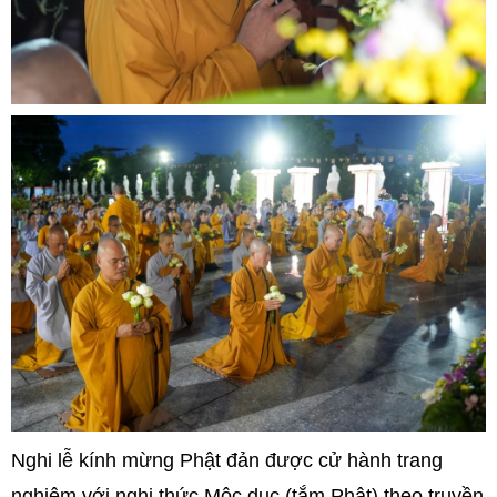
Nghi lễ kính mừng Phật đản được cử hành trang
nghiêm với nghi thức Mộc dục (tắm Phật) theo truyền