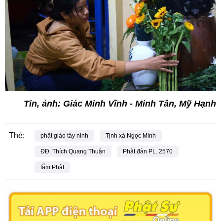
Tin, ảnh: Giác Minh Vĩnh - Minh Tân, Mỹ Hạnh
Thẻ:
phật giáo tây ninh
Tịnh xá Ngọc Minh
ĐĐ. Thích Quang Thuận
Phật đản PL. 2570
tắm Phật