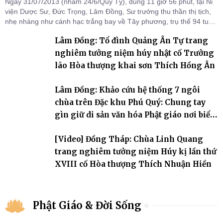
Ngày 31/07/2013 (nhằm 24/6/Quý Tỵ), đúng 11 giờ 56 phút, tại Ni
viện Dược Sư, Đức Trọng, Lâm Đồng, Sư trưởng thu thần thị tịch,
nhẹ nhàng như cánh hạc trắng bay về Tây phương, trụ thế 94 tuổi
đời, 60 hạ lạp.
Lâm Đồng: Tổ đình Quảng Ân Tự trang
nghiêm tưởng niệm húy nhật cố Trưởng
lão Hòa thượng khai sơn Thích Hồng Ân
Lâm Đồng: Khảo cứu hệ thống 7 ngôi
chùa trên Đặc khu Phú Quý: Chung tay
gìn giữ di sản văn hóa Phật giáo nơi biển
đảo
[Video] Đồng Tháp: Chùa Linh Quang
trang nghiêm tưởng niệm Húy kị lần thứ
XVIII cố Hòa thượng Thích Nhuận Hiền
Phật Giáo & Đời Sống