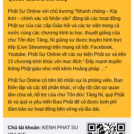
Phật Sự Online với chủ trương “Nhanh chóng – Kịp
thời – chính xác và Nhân văn” đăng tải các hoạt động
Phật sự của các cấp Giáo hội và các tự viện trong cả
nước cùng các chương trình tu học, thuyết giảng của
chư Tôn đức Tăng, Ni giảng sư được truyền hình trực
tiếp (Live Streaming) trên mạng xã hội: Facebook,
Youtube, Phật Sự Online về các sự kiện Phật sự và trên
15 chương trình khác với mục đích “ Đẩy mạnh truyền
thông Phật giáo như một kênh Hoằng pháp …”
Phật Sự Online có trên 60 nhân sự là phóng viên, Ban
Biên tập và các bộ phận khác, vì vậy rất cần sự quan
tâm chia sẻ, hỗ trợ của chư Tôn đức Tăng Ni, quý Phật
tử và quý vị yêu mến Đạo Phật để có được kinh phí
đảm bảo sự hoạt động bền vững và lâu dài.
Chủ tài khoản:
KENH PHAT SU