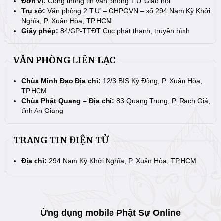
Đơn vị:
Cổng thông tin văn phòng T.Ư Giáo hội
Trụ sở:
Văn phòng 2 T.Ư – GHPGVN – số 294 Nam Kỳ Khởi
Nghĩa, P. Xuân Hòa, TP.HCM
Giấy phép:
84/GP-TTĐT Cục phát thanh, truyền hình
VĂN PHÒNG LIÊN LẠC
Chùa Minh Đạo Địa chỉ:
12/3 BIS Kỳ Đồng, P. Xuân Hòa,
TP.HCM
Chùa Phật Quang – Địa chỉ:
83 Quang Trung, P. Rạch Giá,
tỉnh An Giang
TRANG TIN ĐIỆN TỬ
Địa chỉ:
294 Nam Kỳ Khởi Nghĩa, P. Xuân Hòa, TP.HCM
Ứng dụng mobile Phật Sự Online