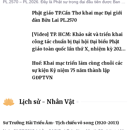
PL.2570 – PL.2026. Đây là Phật sự trọng đại đầu tiên được Ban Trị
sự triển khai sau thành công của Đại hội Phật giáo thành phố lần
Phật giáo TP.Cần Thơ khai mạc Đại giới
thứ I, thể hiện sự quan tâm đối với công tác truyền giới, đào tạo
Tăng tài và tiếp nối mạng mạch Tăng-g
đàn Bửu Lai PL.2570
[Video] TP. HCM: Khảo sát và triển khai
công tác chuẩn bị Đại hội Đại biểu Phật
giáo toàn quốc lần thứ X, nhiệm kỳ 2026-
2031
Huế: Khai mạc triển lãm cùng chuỗi các
sự kiện Kỷ niệm 75 năm thành lập
GĐPTVN
Lịch sử - Nhân Vật
Sư Trưởng Hải Triều Âm- Tịch chiếu vô song (1920-2013)