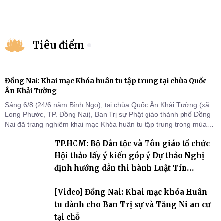
Tiêu điểm
Đồng Nai: Khai mạc Khóa huân tu tập trung tại chùa Quốc
Ân Khải Tường
Sáng 6/8 (24/6 năm Bính Ngọ), tại chùa Quốc Ân Khải Tường (xã
Long Phước, TP. Đồng Nai), Ban Trị sự Phật giáo thành phố Đồng
Nai đã trang nghiêm khai mạc Khóa huân tu tập trung trong mùa
An cư kiết hạ Phật lịch 2570 dành cho chư Tăng hành giả an cư tại
TP.HCM: Bộ Dân tộc và Tôn giáo tổ chức
chỗ khu vực VII, VIII và trường hạ chùa Quốc Ân Khải Tường.
Hội thảo lấy ý kiến góp ý Dự thảo Nghị
định hướng dẫn thi hành Luật Tín
ngưỡng, tôn giáo
[Video] Đồng Nai: Khai mạc khóa Huân
tu dành cho Ban Trị sự và Tăng Ni an cư
tại chỗ