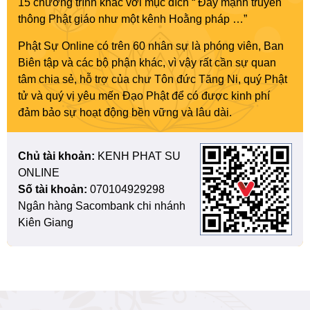
15 chương trình khác với mục đích “ Đẩy mạnh truyền
thông Phật giáo như một kênh Hoằng pháp …”
Phật Sự Online có trên 60 nhân sự là phóng viên, Ban
Biên tập và các bộ phận khác, vì vậy rất cần sự quan
tâm chia sẻ, hỗ trợ của chư Tôn đức Tăng Ni, quý Phật
tử và quý vị yêu mến Đạo Phật để có được kinh phí
đảm bảo sự hoạt động bền vững và lâu dài.
Chủ tài khoản:
KENH PHAT SU
ONLINE
Số tài khoản:
070104929298
Ngân hàng Sacombank chi nhánh
Kiên Giang