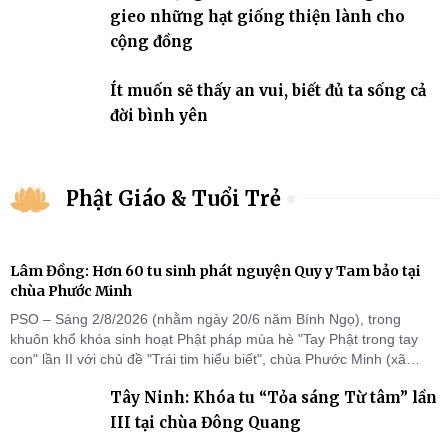
gieo những hạt giống thiện lành cho
cộng đồng
Ít muốn sẽ thấy an vui, biết đủ ta sống cả
đời bình yên
Phật Giáo & Tuổi Trẻ
Lâm Đồng: Hơn 60 tu sinh phát nguyện Quy y Tam bảo tại
chùa Phước Minh
PSO – Sáng 2/8/2026 (nhằm ngày 20/6 năm Bính Ngọ), trong
khuôn khổ khóa sinh hoạt Phật pháp mùa hè "Tay Phật trong tay
con" lần II với chủ đề "Trái tim hiểu biết", chùa Phước Minh (xã
Hàm Kiệm) đã trang nghiêm tổ chức lễ phát nguyện quy y Tam bảo
Tây Ninh: Khóa tu “Tỏa sáng Từ tâm” lần
cho hơn 60 tu sinh.
III tại chùa Đông Quang