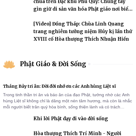
chùa trên Đặc khu Phú Quý: Chung tay
gìn giữ di sản văn hóa Phật giáo nơi biển
đảo
[Video] Đồng Tháp: Chùa Linh Quang
trang nghiêm tưởng niệm Húy kị lần thứ
XVIII cố Hòa thượng Thích Nhuận Hiền
Phật Giáo & Đời Sống
Tháng Bảy tri ân: Đời đời nhớ ơn các Anh hùng Liệt sĩ
Trong tinh thần tri ân và báo ân của đạo Phật, tưởng nhớ các Anh
hùng Liệt sĩ không chỉ là dâng một nén tâm hương, mà còn là nhắc
mỗi người biết trân quý hòa bình, sống thiện lành và có trách
nhiệm với quê hương, đất nước.
Khi lời Phật dạy đi vào đời sống
Hòa thượng Thích Trí Minh - Người