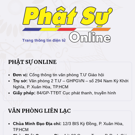
PHẬT SỰ ONLINE
Đơn vị:
Cổng thông tin văn phòng T.Ư Giáo hội
Trụ sở:
Văn phòng 2 T.Ư – GHPGVN – số 294 Nam Kỳ Khởi
Nghĩa, P. Xuân Hòa, TP.HCM
Giấy phép:
84/GP-TTĐT Cục phát thanh, truyền hình
VĂN PHÒNG LIÊN LẠC
Chùa Minh Đạo Địa chỉ:
12/3 BIS Kỳ Đồng, P. Xuân Hòa,
TP.HCM