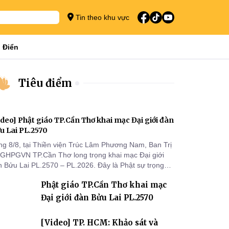
Tin theo khu vực
 Điển
Tiêu điểm
ideo] Phật giáo TP.Cần Thơ khai mạc Đại giới đàn
u Lai PL.2570
ng 8/8, tại Thiền viện Trúc Lâm Phương Nam, Ban Trị
 GHPGVN TP.Cần Thơ long trọng khai mạc Đại giới
n Bửu Lai PL.2570 – PL.2026. Đây là Phật sự trọng
 đầu tiên được Ban Trị sự triển khai sau thành công
Phật giáo TP.Cần Thơ khai mạc
 Đại hội Phật giáo thành phố lần thứ I, thể hiện sự
n tâm đối với công tác truyền giới, đào tạo Tăng tài
Đại giới đàn Bửu Lai PL.2570
 tiếp nối mạng mạch Tăng-g
[Video] TP. HCM: Khảo sát và