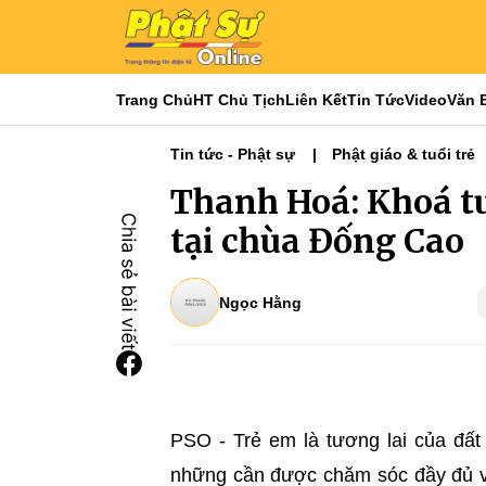
Trang Chủ
HT Chủ Tịch
Liên Kết
Tin Tức
Video
Văn 
Tin tức - Phật sự
Phật giáo & tuổi trẻ
Thanh Hoá: Khoá t
tại chùa Đống Cao
Ngọc Hằng
PSO - Trẻ em là tương lai của đất
những cần được chăm sóc đầy đủ về