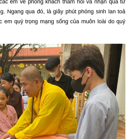
 các em về phòng khách thăm hỏi và nhận quà từ
ng. Ngang qua đó, là giây phút phóng sinh lan toả
c em quý trọng mạng sống của muôn loài do quý