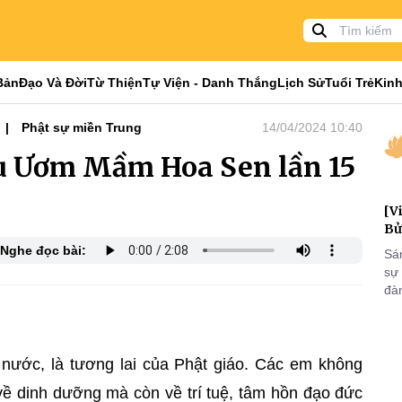
Bản
Đạo Và Đời
Từ Thiện
Tự Viện - Danh Thắng
Lịch Sử
Tuổi Trẻ
Kinh
Phật sự miền Trung
14/04/2024 10:40
u Ươm Mầm Hoa Sen lần 15
[V
Bử
Nghe đọc bài:
Sá
sự
đà
đại
của
qua
và
 nước, là tương lai của Phật giáo. Các em không
 dinh dưỡng mà còn về trí tuệ, tâm hồn đạo đức