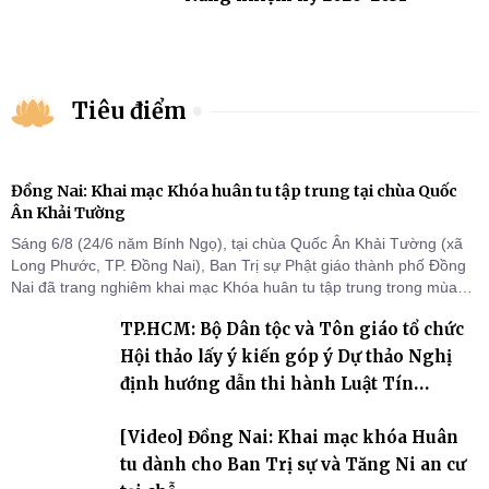
Tiêu điểm
Đồng Nai: Khai mạc Khóa huân tu tập trung tại chùa Quốc
Ân Khải Tường
Sáng 6/8 (24/6 năm Bính Ngọ), tại chùa Quốc Ân Khải Tường (xã
Long Phước, TP. Đồng Nai), Ban Trị sự Phật giáo thành phố Đồng
Nai đã trang nghiêm khai mạc Khóa huân tu tập trung trong mùa
An cư kiết hạ Phật lịch 2570 dành cho chư Tăng hành giả an cư tại
TP.HCM: Bộ Dân tộc và Tôn giáo tổ chức
chỗ khu vực VII, VIII và trường hạ chùa Quốc Ân Khải Tường.
Hội thảo lấy ý kiến góp ý Dự thảo Nghị
định hướng dẫn thi hành Luật Tín
ngưỡng, tôn giáo
[Video] Đồng Nai: Khai mạc khóa Huân
tu dành cho Ban Trị sự và Tăng Ni an cư