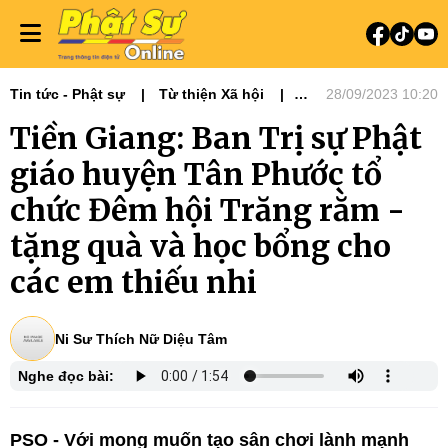
Tin tức - Phật sự
Từ thiện Xã hội
28/09/2023 10:20
Phật sự miền Tây
Tiền Giang: Ban Trị sự Phật
giáo huyện Tân Phước tổ
chức Đêm hội Trăng rằm -
tặng quà và học bổng cho
các em thiếu nhi
Ni Sư Thích Nữ Diệu Tâm
Nghe đọc bài:
PSO - Với mong muốn tạo sân chơi lành mạnh