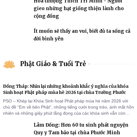
Hòa thượng Thích Trí Minh - Người
gieo những hạt giống thiện lành cho
cộng đồng
Ít muốn sẽ thấy an vui, biết đủ ta sống cả
đời bình yên
Phật Giáo & Tuổi Trẻ
Đồng Tháp: Nhìn lại những khoảnh khắc ý nghĩa của khóa
Sinh hoạt Phật pháp mùa hè 2026 tại chùa Trường Phước
PSO – Khép lại Khóa Sinh hoạt Phật pháp mùa hè năm 2026 với
chủ đề “Em về bên Phật”, những tiếng cười trong trẻo, ánh mắt hồn
nhiên và những giây phút lắng đọng của các khóa sinh vẫn còn
đọng lại dưới mái chùa Trường Phước (xã Tân Hương, tỉnh Đồng
Lâm Đồng: Hơn 60 tu sinh phát nguyện
Tháp). Những tuần tu học ngắn ngủi nhưng đã trở thành hành
trang quý báu, gieo những hạt giống thiện l
Quy y Tam bảo tại chùa Phước Minh