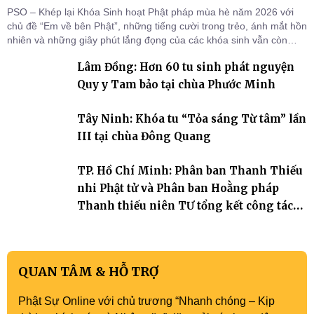
PSO – Khép lại Khóa Sinh hoạt Phật pháp mùa hè năm 2026 với
chủ đề “Em về bên Phật”, những tiếng cười trong trẻo, ánh mắt hồn
nhiên và những giây phút lắng đọng của các khóa sinh vẫn còn
đọng lại dưới mái chùa Trường Phước (xã Tân Hương, tỉnh Đồng
Lâm Đồng: Hơn 60 tu sinh phát nguyện
Tháp). Những tuần tu học ngắn ngủi nhưng đã trở thành hành
trang quý báu, gieo những hạt giống thiện l
Quy y Tam bảo tại chùa Phước Minh
Tây Ninh: Khóa tu “Tỏa sáng Từ tâm” lần
III tại chùa Đông Quang
TP. Hồ Chí Minh: Phân ban Thanh Thiếu
nhi Phật tử và Phân ban Hoằng pháp
Thanh thiếu niên TƯ tổng kết công tác
Phật sự nhiệm kỳ IX (2022 – 2027)
QUAN TÂM & HỖ TRỢ
Phật Sự Online với chủ trương “Nhanh chóng – Kịp