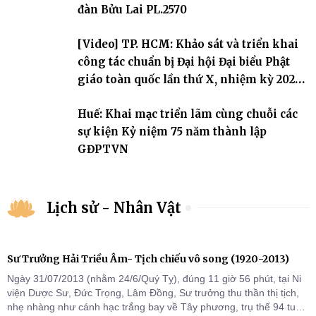
Tăng tài và tiếp nối mạng mạch Tăng-g
đàn Bửu Lai PL.2570
[Video] TP. HCM: Khảo sát và triển khai
công tác chuẩn bị Đại hội Đại biểu Phật
giáo toàn quốc lần thứ X, nhiệm kỳ 2026-
2031
Huế: Khai mạc triển lãm cùng chuỗi các
sự kiện Kỷ niệm 75 năm thành lập
GĐPTVN
Lịch sử - Nhân Vật
Sư Trưởng Hải Triều Âm- Tịch chiếu vô song (1920-2013)
Ngày 31/07/2013 (nhằm 24/6/Quý Tỵ), đúng 11 giờ 56 phút, tại Ni
viện Dược Sư, Đức Trọng, Lâm Đồng, Sư trưởng thu thần thị tịch,
nhẹ nhàng như cánh hạc trắng bay về Tây phương, trụ thế 94 tuổi