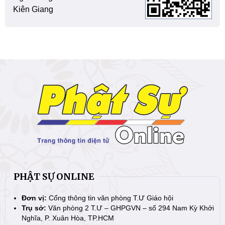
Kiên Giang
PHẬT SỰ ONLINE
Đơn vị:
Cổng thông tin văn phòng T.Ư Giáo hội
Trụ sở:
Văn phòng 2 T.Ư – GHPGVN – số 294 Nam Kỳ Khởi
Nghĩa, P. Xuân Hòa, TP.HCM