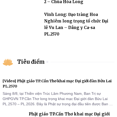
2 – Chùa Hòa Long
Vĩnh Long: Đạo tràng Hoa
Nghiêm long trọng tổ chức Đại
lễ Vu Lan – Dâng y Ca-sa
PL.2570
Tiêu điểm
[Video] Phật giáo TP.Cần Thơ khai mạc Đại giới đàn Bửu Lai
PL.2570
Sáng 8/8, tại Thiền viện Trúc Lâm Phương Nam, Ban Trị sự
GHPGVN TP.Cần Thơ long trọng khai mạc Đại giới đàn Bửu Lai
PL.2570 – PL.2026. Đây là Phật sự trọng đại đầu tiên được Ban Trị
sự triển khai sau thành công của Đại hội Phật giáo thành phố lần
Phật giáo TP.Cần Thơ khai mạc Đại giới
thứ I, thể hiện sự quan tâm đối với công tác truyền giới, đào tạo