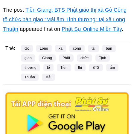
The post
Tiền Giang: BTS Phật giáo thị xã Gò Công
tổ chức bàn giao “Mái ấm Tình thương” tại xã Long
Thuận
appeared first on
Phật Sự Online Miền Tây
.
Thẻ:
Gò
Long
xã
công
tai
bàn
giao
Giang
Phật
chức
Tịnh
thượng
tổ
Tiền
thi
BTS
ấm
Thuận
Mái