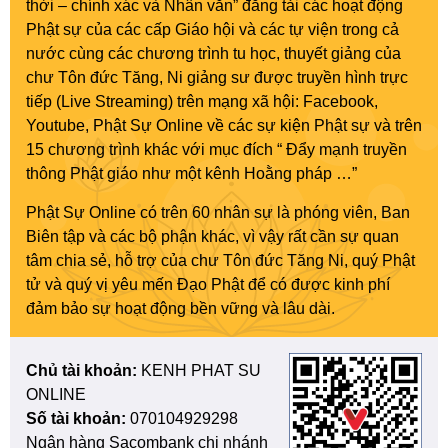
thời – chính xác và Nhân văn” đăng tải các hoạt động
Phật sự của các cấp Giáo hội và các tự viện trong cả
nước cùng các chương trình tu học, thuyết giảng của
chư Tôn đức Tăng, Ni giảng sư được truyền hình trực
tiếp (Live Streaming) trên mạng xã hội: Facebook,
Youtube, Phật Sự Online về các sự kiện Phật sự và trên
15 chương trình khác với mục đích “ Đẩy mạnh truyền
thông Phật giáo như một kênh Hoằng pháp …”
Phật Sự Online có trên 60 nhân sự là phóng viên, Ban
Biên tập và các bộ phận khác, vì vậy rất cần sự quan
tâm chia sẻ, hỗ trợ của chư Tôn đức Tăng Ni, quý Phật
tử và quý vị yêu mến Đạo Phật để có được kinh phí
đảm bảo sự hoạt động bền vững và lâu dài.
Chủ tài khoản:
KENH PHAT SU
ONLINE
Số tài khoản:
070104929298
Ngân hàng Sacombank chi nhánh