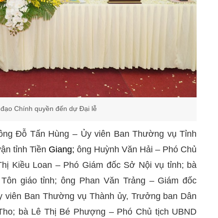
h đạo Chính quyền đến dự Đại lễ
 ông Đỗ Tấn Hùng – Ủy viên Ban Thường vụ Tỉnh
ận tỉnh Tiền
Giang;
ông Huỳnh Văn Hải – Phó Chủ
hị Kiều Loan – Phó Giám đốc Sở Nội vụ tỉnh; bà
 Tôn giáo tỉnh; ông Phan Văn Trảng – Giám đốc
Ủy viên Ban Thường vụ Thành ủy, Trưởng ban Dân
Tho; bà Lê Thị Bé Phượng – Phó Chủ tịch UBND