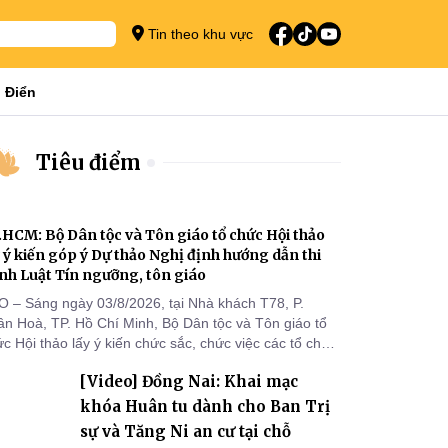
Tin theo khu vực
 Điển
Tiêu điểm
.HCM: Bộ Dân tộc và Tôn giáo tổ chức Hội thảo
y ý kiến góp ý Dự thảo Nghị định hướng dẫn thi
nh Luật Tín ngưỡng, tôn giáo
O – Sáng ngày 03/8/2026, tại Nhà khách T78, P.
ân Hoà, TP. Hồ Chí Minh, Bộ Dân tộc và Tôn giáo tổ
c Hội thảo lấy ý kiến chức sắc, chức việc các tổ chức
 giáo, người đại diện, Ban Quản lý cơ sở tín ngưỡng
[Video] Đồng Nai: Khai mạc
c tỉnh, thành phố khu vực phía Nam nhằm góp ý hoàn
ện hồ sơ Dự thảo Nghị định quy định chi tiết một số
khóa Huân tu dành cho Ban Trị
ều và biện pháp để tổ chức
sự và Tăng Ni an cư tại chỗ