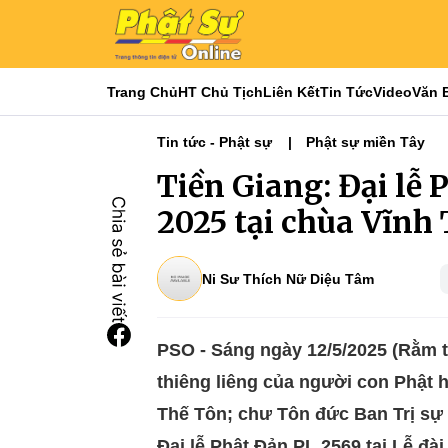
Trang Chủ
HT Chủ Tịch
Liên Kết
Tin Tức
Video
Văn 
Tin tức - Phật sự
Phật sự miền Tây
Tiền Giang: Đại lễ 
2025 tại chùa Vĩnh
Ni Sư Thích Nữ Diệu Tâm
PSO - Sáng ngày 12/5/2025 (Rằm t
thiêng liêng của người con Phật
Thế Tôn; chư Tôn đức Ban Trị sự
Đại lễ Phật Đản PL.2569 tại Lễ đài