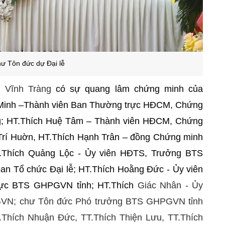
ư Tôn đức dự Đại lễ
a Vĩnh Tràng
có sự quang lâm chứng minh của
 Minh –Thành viên Ban Thường trực HĐCM, Chứng
g; HT.Thích Huệ Tâm – Thành viên HĐCM, Chứng
rí Huờn, HT.Thích Hạnh Trân – đồng Chứng minh
.Thích Quảng Lộc - Ủy viên HĐTS, Trưởng BTS
n Tổ chức Đại lễ; HT.Thích Hoằng Đức - Ủy viên
rực BTS GHPGVN tỉnh; HT.Thích
Giác Nhân - Ủy
VN; chư Tôn đức Phó trưởng BTS GHPGVN tỉnh
.Thích Nhuận Đức, TT.Thích Thiện Lưu, TT.Thích