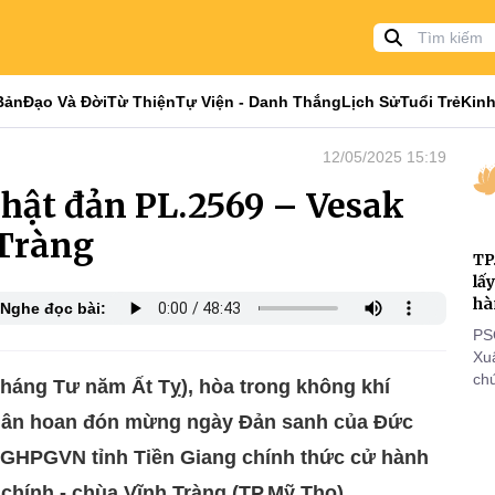
Bản
Đạo Và Đời
Từ Thiện
Tự Viện - Danh Thắng
Lịch Sử
Tuổi Trẻ
Kinh
12/05/2025 15:19
Phật đản PL.2569 – Vesak
 Tràng
TP
lấ
hà
Nghe đọc bài:
PS
Xu
chứ
háng Tư năm Ất Tỵ), hòa trong không khí
tôn
 hân hoan đón mừng ngày Đản sanh của Đức
cá
thi
 GHPGVN tỉnh Tiền Giang chính thức cử hành
đi
 chính - chùa Vĩnh Tràng (TP.Mỹ Tho).