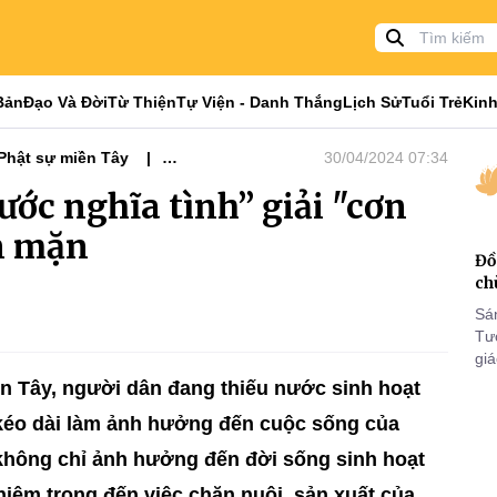
Bản
Đạo Và Đời
Từ Thiện
Tự Viện - Danh Thắng
Lịch Sử
Tuổi Trẻ
Kinh
Phật sự miền Tây
30/04/2024 07:34
ước nghĩa tình” giải "cơn
n mặn
Đồ
ch
Sá
Tư
gi
Khó
ền Tây, người dân đang thiếu nước sinh hoạt
25
kéo dài làm ảnh hưởng đến cuộc sống của
VI
 không chỉ ảnh hưởng đến đời sống sinh hoạt
êm trọng đến việc chăn nuôi, sản xuất của