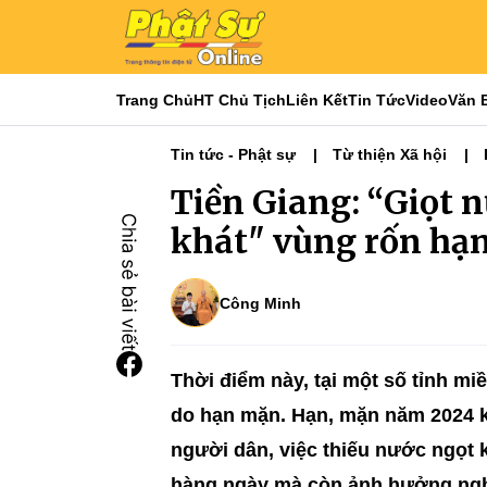
Trang Chủ
HT Chủ Tịch
Liên Kết
Tin Tức
Video
Văn 
Tin tức - Phật sự
Từ thiện Xã hội
Phật giáo & đời sống
Tiền Giang: “Giọt n
khát" vùng rốn hạ
Công Minh
Thời điểm này, tại một số tỉnh mi
do hạn mặn. Hạn, mặn năm 2024 
người dân, việc thiếu nước ngọt
hàng ngày mà còn ảnh hưởng nghi