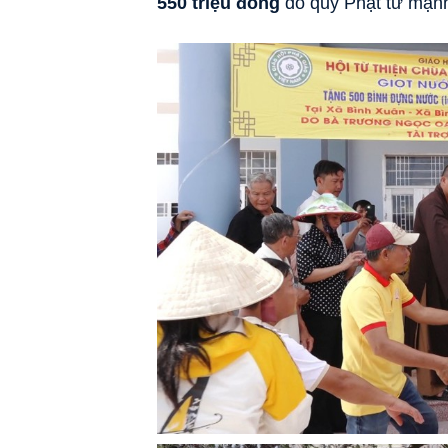
550 triệu đồng
do quý Phật tử mạnh