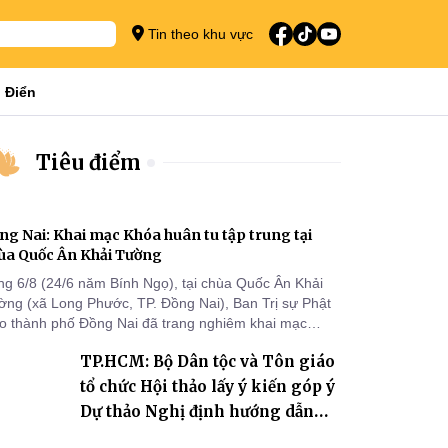
Tin theo khu vực
 Điển
Tiêu điểm
ng Nai: Khai mạc Khóa huân tu tập trung tại
ùa Quốc Ân Khải Tường
ng 6/8 (24/6 năm Bính Ngọ), tại chùa Quốc Ân Khải
ờng (xã Long Phước, TP. Đồng Nai), Ban Trị sự Phật
áo thành phố Đồng Nai đã trang nghiêm khai mạc
a huân tu tập trung trong mùa An cư kiết hạ Phật lịch
TP.HCM: Bộ Dân tộc và Tôn giáo
70 dành cho chư Tăng hành giả an cư tại chỗ khu vực
I, VIII và trường hạ chùa Quốc Ân Khải Tường.
tổ chức Hội thảo lấy ý kiến góp ý
Dự thảo Nghị định hướng dẫn
thi hành Luật Tín ngưỡng, tôn