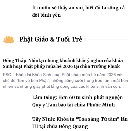
Ít muốn sẽ thấy an vui, biết đủ ta sống cả
đời bình yên
Phật Giáo & Tuổi Trẻ
Đồng Tháp: Nhìn lại những khoảnh khắc ý nghĩa của khóa
Sinh hoạt Phật pháp mùa hè 2026 tại chùa Trường Phước
PSO – Khép lại Khóa Sinh hoạt Phật pháp mùa hè năm 2026 với
chủ đề “Em về bên Phật”, những tiếng cười trong trẻo, ánh mắt hồn
nhiên và những giây phút lắng đọng của các khóa sinh vẫn còn
đọng lại dưới mái chùa Trường Phước (xã Tân Hương, tỉnh Đồng
Lâm Đồng: Hơn 60 tu sinh phát nguyện
Tháp). Những tuần tu học ngắn ngủi nhưng đã trở thành hành
trang quý báu, gieo những hạt giống thiện l
Quy y Tam bảo tại chùa Phước Minh
Tây Ninh: Khóa tu “Tỏa sáng Từ tâm” lần
III tại chùa Đông Quang