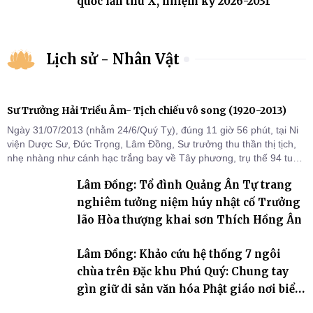
quốc lần thứ X, nhiệm kỳ 2026-2031
Lịch sử - Nhân Vật
Sư Trưởng Hải Triều Âm- Tịch chiếu vô song (1920-2013)
Ngày 31/07/2013 (nhằm 24/6/Quý Tỵ), đúng 11 giờ 56 phút, tại Ni
viện Dược Sư, Đức Trọng, Lâm Đồng, Sư trưởng thu thần thị tịch,
nhẹ nhàng như cánh hạc trắng bay về Tây phương, trụ thế 94 tuổi
đời, 60 hạ lạp.
Lâm Đồng: Tổ đình Quảng Ân Tự trang
nghiêm tưởng niệm húy nhật cố Trưởng
lão Hòa thượng khai sơn Thích Hồng Ân
Lâm Đồng: Khảo cứu hệ thống 7 ngôi
chùa trên Đặc khu Phú Quý: Chung tay
gìn giữ di sản văn hóa Phật giáo nơi biển
đảo