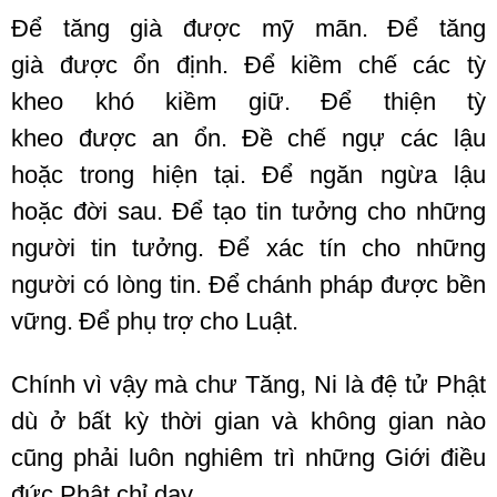
Để
tăng già
được mỹ mãn.
Để
tăng
già
được ổn định.
Để
kiềm chế
các
tỳ
kheo
khó kiềm giữ.
Để thiện
tỳ
kheo
được
an ổn
.
Đề
chế ngự
các
lậu
hoặc
trong
hiện tại
.
Để
ngăn ngừa
lậu
hoặc
đời sau
.
Để tạo
tin tưởng
cho những
người
tin tưởng
.
Để xác tín cho những
người có
lòng tin
.
Để
chánh pháp
được
bền
vững
.
Để phụ trợ cho Luật.
Chính vì vậy mà chư Tăng, Ni là đệ tử Phật
dù ở bất kỳ thời gian và không gian nào
cũng phải luôn nghiêm trì những Giới điều
đức Phật chỉ dạy.