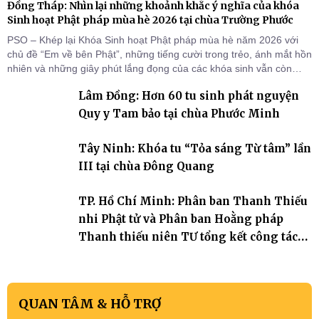
Đồng Tháp: Nhìn lại những khoảnh khắc ý nghĩa của khóa
Sinh hoạt Phật pháp mùa hè 2026 tại chùa Trường Phước
PSO – Khép lại Khóa Sinh hoạt Phật pháp mùa hè năm 2026 với
chủ đề “Em về bên Phật”, những tiếng cười trong trẻo, ánh mắt hồn
nhiên và những giây phút lắng đọng của các khóa sinh vẫn còn
đọng lại dưới mái chùa Trường Phước (xã Tân Hương, tỉnh Đồng
Lâm Đồng: Hơn 60 tu sinh phát nguyện
Tháp). Những tuần tu học ngắn ngủi nhưng đã trở thành hành
trang quý báu, gieo những hạt giống thiện l
Quy y Tam bảo tại chùa Phước Minh
Tây Ninh: Khóa tu “Tỏa sáng Từ tâm” lần
III tại chùa Đông Quang
TP. Hồ Chí Minh: Phân ban Thanh Thiếu
nhi Phật tử và Phân ban Hoằng pháp
Thanh thiếu niên TƯ tổng kết công tác
Phật sự nhiệm kỳ IX (2022 – 2027)
QUAN TÂM & HỖ TRỢ