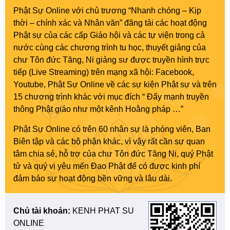
Phật Sự Online với chủ trương “Nhanh chóng – Kịp
thời – chính xác và Nhân văn” đăng tải các hoạt động
Phật sự của các cấp Giáo hội và các tự viện trong cả
nước cùng các chương trình tu học, thuyết giảng của
chư Tôn đức Tăng, Ni giảng sư được truyền hình trực
tiếp (Live Streaming) trên mạng xã hội: Facebook,
Youtube, Phật Sự Online về các sự kiện Phật sự và trên
15 chương trình khác với mục đích “ Đẩy mạnh truyền
thông Phật giáo như một kênh Hoằng pháp …”
Phật Sự Online có trên 60 nhân sự là phóng viên, Ban
Biên tập và các bộ phận khác, vì vậy rất cần sự quan
tâm chia sẻ, hỗ trợ của chư Tôn đức Tăng Ni, quý Phật
tử và quý vị yêu mến Đạo Phật để có được kinh phí
đảm bảo sự hoạt động bền vững và lâu dài.
Chủ tài khoản:
KENH PHAT SU
ONLINE