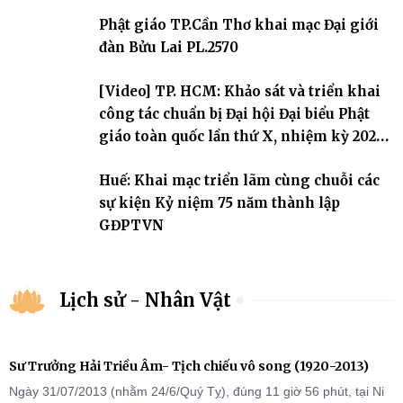
sự triển khai sau thành công của Đại hội Phật giáo thành phố lần
Phật giáo TP.Cần Thơ khai mạc Đại giới
thứ I, thể hiện sự quan tâm đối với công tác truyền giới, đào tạo
Tăng tài và tiếp nối mạng mạch Tăng-g
đàn Bửu Lai PL.2570
[Video] TP. HCM: Khảo sát và triển khai
công tác chuẩn bị Đại hội Đại biểu Phật
giáo toàn quốc lần thứ X, nhiệm kỳ 2026-
2031
Huế: Khai mạc triển lãm cùng chuỗi các
sự kiện Kỷ niệm 75 năm thành lập
GĐPTVN
Lịch sử - Nhân Vật
Sư Trưởng Hải Triều Âm- Tịch chiếu vô song (1920-2013)
Ngày 31/07/2013 (nhằm 24/6/Quý Tỵ), đúng 11 giờ 56 phút, tại Ni