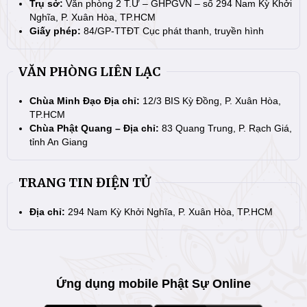
Trụ sở:
Văn phòng 2 T.Ư – GHPGVN – số 294 Nam Kỳ Khởi
Nghĩa, P. Xuân Hòa, TP.HCM
Giấy phép:
84/GP-TTĐT Cục phát thanh, truyền hình
VĂN PHÒNG LIÊN LẠC
Chùa Minh Đạo Địa chỉ:
12/3 BIS Kỳ Đồng, P. Xuân Hòa,
TP.HCM
Chùa Phật Quang – Địa chỉ:
83 Quang Trung, P. Rạch Giá,
tỉnh An Giang
TRANG TIN ĐIỆN TỬ
Địa chỉ:
294 Nam Kỳ Khởi Nghĩa, P. Xuân Hòa, TP.HCM
Ứng dụng mobile Phật Sự Online