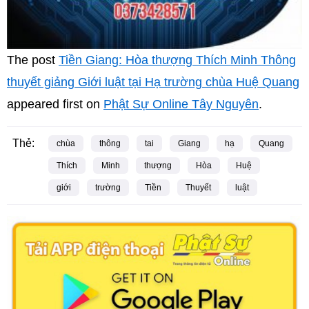
The post
Tiền Giang: Hòa thượng Thích Minh Thông
thuyết giảng Giới luật tại Hạ trường chùa Huệ Quang
appeared first on
Phật Sự Online Tây Nguyên
.
Thẻ:
chùa
thông
tai
Giang
hạ
Quang
Thích
Minh
thượng
Hòa
Huệ
giới
trường
Tiền
Thuyết
luật