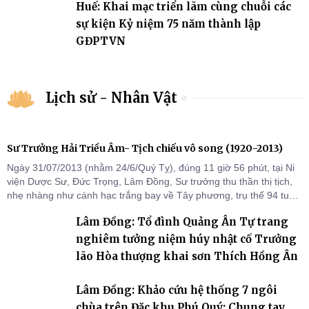
Huế: Khai mạc triển lãm cùng chuỗi các
sự kiện Kỷ niệm 75 năm thành lập
GĐPTVN
Lịch sử - Nhân Vật
Sư Trưởng Hải Triều Âm- Tịch chiếu vô song (1920-2013)
Ngày 31/07/2013 (nhằm 24/6/Quý Tỵ), đúng 11 giờ 56 phút, tại Ni
viện Dược Sư, Đức Trọng, Lâm Đồng, Sư trưởng thu thần thị tịch,
nhẹ nhàng như cánh hạc trắng bay về Tây phương, trụ thế 94 tuổi
đời, 60 hạ lạp.
Lâm Đồng: Tổ đình Quảng Ân Tự trang
nghiêm tưởng niệm húy nhật cố Trưởng
lão Hòa thượng khai sơn Thích Hồng Ân
Lâm Đồng: Khảo cứu hệ thống 7 ngôi
chùa trên Đặc khu Phú Quý: Chung tay