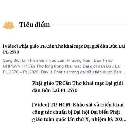
Tiêu điểm
[Video] Phật giáo TP.Cần Thơ khai mạc Đại giới đàn Bửu Lai
PL.2570
Sáng 8/8, tại Thiền viện Trúc Lâm Phương Nam, Ban Trị sự
GHPGVN TP.Cần Thơ long trọng khai mạc Đại giới đàn Bửu Lai
PL.2570 – PL.2026. Đây là Phật sự trọng đại đầu tiên được Ban Trị
sự triển khai sau thành công của Đại hội Phật giáo thành phố lần
Phật giáo TP.Cần Thơ khai mạc Đại giới
thứ I, thể hiện sự quan tâm đối với công tác truyền giới, đào tạo
Tăng tài và tiếp nối mạng mạch Tăng-g
đàn Bửu Lai PL.2570
[Video] TP. HCM: Khảo sát và triển khai
công tác chuẩn bị Đại hội Đại biểu Phật
giáo toàn quốc lần thứ X, nhiệm kỳ 2026-
2031