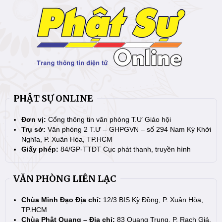
PHẬT SỰ ONLINE
Đơn vị:
Cổng thông tin văn phòng T.Ư Giáo hội
Trụ sở:
Văn phòng 2 T.Ư – GHPGVN – số 294 Nam Kỳ Khởi
Nghĩa, P. Xuân Hòa, TP.HCM
Giấy phép:
84/GP-TTĐT Cục phát thanh, truyền hình
VĂN PHÒNG LIÊN LẠC
Chùa Minh Đạo Địa chỉ:
12/3 BIS Kỳ Đồng, P. Xuân Hòa,
TP.HCM
Chùa Phật Quang – Địa chỉ:
83 Quang Trung, P. Rạch Giá,