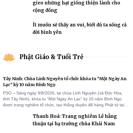
gieo những hạt giống thiện lành cho
cộng đồng
Ít muốn sẽ thấy an vui, biết đủ ta sống cả
đời bình yên
Phật Giáo & Tuổi Trẻ
Tây Ninh: Chùa Linh Nguyên tổ chức khóa tu "Một Ngày An
Lạc" kỳ 10 năm Bính Ngọ
PSO – Sáng ngày 9/8/2026, tại chùa Linh Nguyên (xã Đức Hòa,
tỉnh Tây Ninh), khóa tu “Một Ngày An Lạc” kỳ 10 năm Bính Ngọ
được trang nghiêm tổ chức, tạo thắng duyên để hàng Phật tử tại
gia trở về nương tựa Tam bảo, lắng đọng thân tâm và vun bồi đời
Thanh Hoá: Trang nghiêm Lễ hằng
sống thiện lành.
thuận tại hạ trường chùa Khải Nam