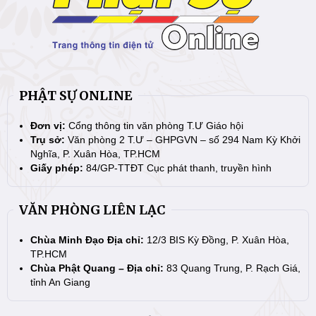
PHẬT SỰ ONLINE
Đơn vị:
Cổng thông tin văn phòng T.Ư Giáo hội
Trụ sở:
Văn phòng 2 T.Ư – GHPGVN – số 294 Nam Kỳ Khởi
Nghĩa, P. Xuân Hòa, TP.HCM
Giấy phép:
84/GP-TTĐT Cục phát thanh, truyền hình
VĂN PHÒNG LIÊN LẠC
Chùa Minh Đạo Địa chỉ:
12/3 BIS Kỳ Đồng, P. Xuân Hòa,
TP.HCM
Chùa Phật Quang – Địa chỉ:
83 Quang Trung, P. Rạch Giá,
tỉnh An Giang