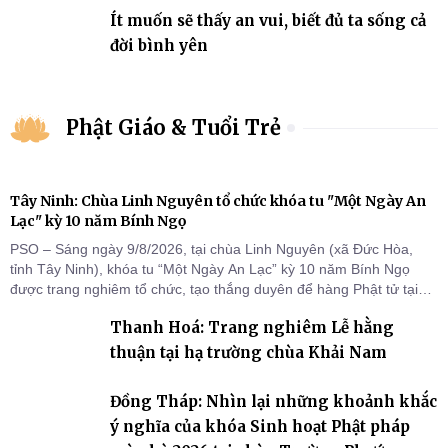
Ít muốn sẽ thấy an vui, biết đủ ta sống cả
đời bình yên
Phật Giáo & Tuổi Trẻ
Tây Ninh: Chùa Linh Nguyên tổ chức khóa tu "Một Ngày An
Lạc" kỳ 10 năm Bính Ngọ
PSO – Sáng ngày 9/8/2026, tại chùa Linh Nguyên (xã Đức Hòa,
tỉnh Tây Ninh), khóa tu “Một Ngày An Lạc” kỳ 10 năm Bính Ngọ
được trang nghiêm tổ chức, tạo thắng duyên để hàng Phật tử tại
gia trở về nương tựa Tam bảo, lắng đọng thân tâm và vun bồi đời
Thanh Hoá: Trang nghiêm Lễ hằng
sống thiện lành.
thuận tại hạ trường chùa Khải Nam
Đồng Tháp: Nhìn lại những khoảnh khắc
ý nghĩa của khóa Sinh hoạt Phật pháp