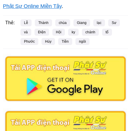
Phật Sự Online Miền Tây
.
Thẻ:
Lễ
Thành
chùa
Giang
lạc
Sư
và
Điện
Hội
ky
chánh
tổ
Phước
Húy
Tiền
ngôi