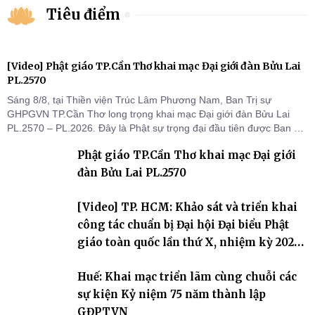
Tiêu điểm
[Video] Phật giáo TP.Cần Thơ khai mạc Đại giới đàn Bửu Lai
PL.2570
Sáng 8/8, tại Thiền viện Trúc Lâm Phương Nam, Ban Trị sự
GHPGVN TP.Cần Thơ long trọng khai mạc Đại giới đàn Bửu Lai
PL.2570 – PL.2026. Đây là Phật sự trọng đại đầu tiên được Ban Trị
sự triển khai sau thành công của Đại hội Phật giáo thành phố lần
Phật giáo TP.Cần Thơ khai mạc Đại giới
thứ I, thể hiện sự quan tâm đối với công tác truyền giới, đào tạo
Tăng tài và tiếp nối mạng mạch Tăng-g
đàn Bửu Lai PL.2570
[Video] TP. HCM: Khảo sát và triển khai
công tác chuẩn bị Đại hội Đại biểu Phật
giáo toàn quốc lần thứ X, nhiệm kỳ 2026-
2031
Huế: Khai mạc triển lãm cùng chuỗi các
sự kiện Kỷ niệm 75 năm thành lập
GĐPTVN