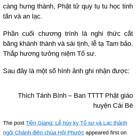
càng hưng thành, Phật tử quy tụ tu học tinh
tấn và an lạc.
Phần cuối chương trình là nghi thức cắt
băng khánh thành và sái tịnh, lễ tạ Tam bảo.
Thắp hương tưởng niệm Tổ sư.
Sau đây là một số hình ảnh ghi nhận được:
Thích Tánh Bình – Ban TTTT Phật giáo
huyện Cái Bè
The post
Tiền Giang: Lễ húy kỵ Tổ sư và Lạc thành
ngôi Chánh điện chùa Hội Phước
appeared first on