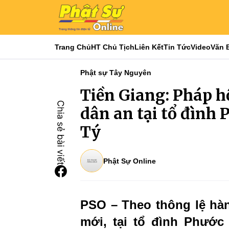
Trang Chủ
HT Chủ Tịch
Liên Kết
Tin Tức
Video
Văn 
Phật sự Tây Nguyên
Tiền Giang: Pháp h
dân an tại tổ đìn
Tý
Phật Sự Online
PSO – Theo thông lệ hà
mới, tại tổ đình Phước