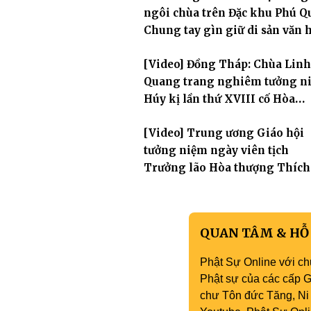
Tăng Ni, môn đồ pháp quyến cùng đông đảo thiện tín
ngôi chùa trên Đặc khu Phú Q
Phật tử đã đồng vân tập về đạo tràng, th
Chung tay gìn giữ di sản văn 
Phật giáo nơi biển đảo
[Video] Đồng Tháp: Chùa Linh
Quang trang nghiêm tưởng n
Húy kị lần thứ XVIII cố Hòa
thượng Thích Nhuận Hiền
[Video] Trung ương Giáo hội
tưởng niệm ngày viên tịch
Trưởng lão Hòa thượng Thích
Thiện Hào
QUAN TÂM & HỖ
Phật Sự Online với ch
Phật sự của các cấp Gi
chư Tôn đức Tăng, Ni 