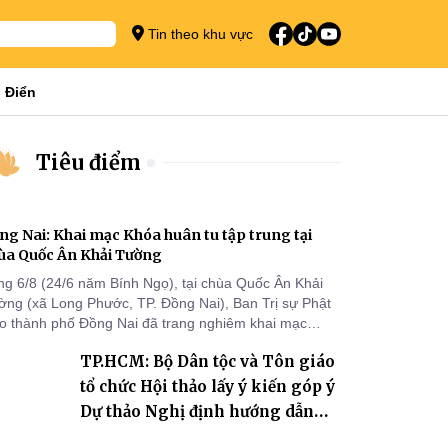
Tin theo khu vực
 Điển
Tiêu điểm
ng Nai: Khai mạc Khóa huân tu tập trung tại
ùa Quốc Ân Khải Tường
ng 6/8 (24/6 năm Bính Ngọ), tại chùa Quốc Ân Khải
ờng (xã Long Phước, TP. Đồng Nai), Ban Trị sự Phật
áo thành phố Đồng Nai đã trang nghiêm khai mạc
a huân tu tập trung trong mùa An cư kiết hạ Phật lịch
TP.HCM: Bộ Dân tộc và Tôn giáo
70 dành cho chư Tăng hành giả an cư tại chỗ khu vực
I, VIII và trường hạ chùa Quốc Ân Khải Tường.
tổ chức Hội thảo lấy ý kiến góp ý
Dự thảo Nghị định hướng dẫn
thi hành Luật Tín ngưỡng, tôn