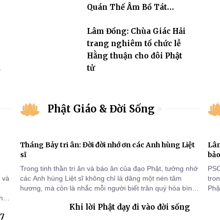
Quán Thế Âm Bồ Tát
thành đạo và lễ Quy y Tam
Lâm Đồng: Chùa Giác Hải
bảo
trang nghiêm tổ chức lễ
Hằng thuận cho đôi Phật
tử
Phật Giáo & Đời Sống
Tháng Bảy tri ân: Đời đời nhớ ơn các Anh hùng Liệt
Lâm
sĩ
bảo
Trong tinh thần tri ân và báo ân của đạo Phật, tưởng nhớ
PSO
 và
các Anh hùng Liệt sĩ không chỉ là dâng một nén tâm
tro
hương, mà còn là nhắc mỗi người biết trân quý hòa bình,
Phật
thứ
sống thiện lành và có trách nhiệm với quê hương, đất
chù
Khi lời Phật dạy đi vào đời sống
ng
nước.
chứ
 7
c