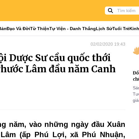
Bản
Đạo Và Đời
Từ Thiện
Tự Viện - Danh Thắng
Lịch Sử
Tuổi Trẻ
Kinh
02/02/2020 19:43
ội Dược Sư cầu quốc thới
h Phước Lâm đầu năm Canh
Đồ
ch
Sá
Tư
gi
Khó
25
VI
ng năm, vào những ngày đầu Xuân
 Lâm (ấp Phú Lợi, xã Phú Nhuận,