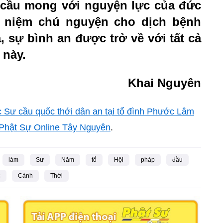
 cầu mong với nguyện lực của đức
 niệm chú nguyện cho dịch bệnh
 sự bình an được trở về với tất cả
 này.
Khai Nguyên
 Sư cầu quốc thới dân an tại tổ đình Phước Lâm
Phật Sự Online Tây Nguyên
.
làm
Sư
Năm
tổ
Hội
pháp
đầu
c
Cảnh
Thới