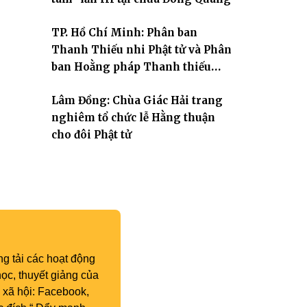
TP. Hồ Chí Minh: Phân ban
Thanh Thiếu nhi Phật tử và Phân
ban Hoằng pháp Thanh thiếu
niên TƯ tổng kết công tác Phật sự
Lâm Đồng: Chùa Giác Hải trang
nhiệm kỳ IX (2022 – 2027)
nghiêm tổ chức lễ Hằng thuận
cho đôi Phật tử
g tải các hoạt động
ọc, thuyết giảng của
 xã hội: Facebook,