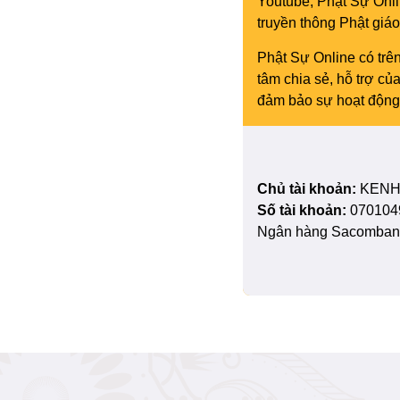
Youtube, Phật Sự Onli
truyền thông Phật gi
Phật Sự Online có trên
tâm chia sẻ, hỗ trợ c
đảm bảo sự hoạt động 
Chủ tài khoản:
KENH
Số tài khoản:
070104
Ngân hàng Sacombank