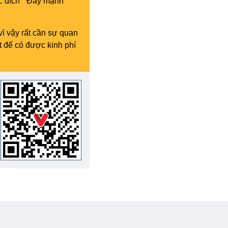
c đích “ Đẩy mạnh
vì vậy rất cần sự quan
t để có được kinh phí