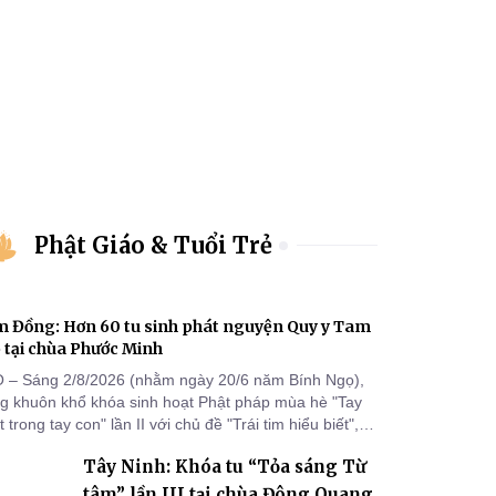
Phật Giáo & Tuổi Trẻ
 Đồng: Hơn 60 tu sinh phát nguyện Quy y Tam
 tại chùa Phước Minh
 – Sáng 2/8/2026 (nhằm ngày 20/6 năm Bính Ngọ),
ng khuôn khổ khóa sinh hoạt Phật pháp mùa hè "Tay
 trong tay con" lần II với chủ đề "Trái tim hiểu biết",
a Phước Minh (xã Hàm Kiệm) đã trang nghiêm tổ
Tây Ninh: Khóa tu “Tỏa sáng Từ
c lễ phát nguyện quy y Tam bảo cho hơn 60 tu sinh.
tâm” lần III tại chùa Đông Quang