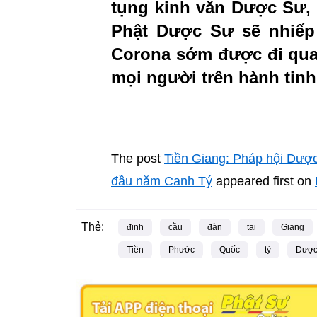
tụng kinh văn Dược Sư,
Phật Dược Sư sẽ nhiếp
Corona sớm được đi qua,
mọi người trên hành tinh
The post
Tiền Giang: Pháp hội Dược
đầu năm Canh Tý
appeared first on
Thẻ:
định
cầu
đàn
tai
Giang
Tiền
Phước
Quốc
tỷ
Dượ