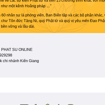
ne về các sự kiện Phật sự và trên 15 chương trình khác với mụ
áo như một kênh Hoằng pháp …”
 60 nhân sự là phóng viên, Ban Biên tập và các bộ phận khác, 
ủa chư Tôn đức Tăng Ni, quý Phật tử và quý vị yêu mến Đạo Phậ
bền vững và lâu dài.
 PHAT SU ONLINE
929298
 chi nhánh Kiên Giang