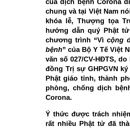
của dịch bệnh Corona di
chung và tại Việt Nam nói
khóa lễ, Thượng tọa Trụ
hướng dẫn quý Phật tử
chương trình “Vì
cộng 
bệnh
” của Bộ Y Tế Việt 
văn số 027/CV-HĐTS, do 
đồng Trị sự GHPGVN ký n
Phật giáo tỉnh, thành ph
phòng, chống dịch bện
Corona.
Ý thức được trách nhiệ
rất nhiều Phật tử đã thà