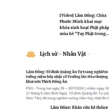
[Video] Lâm Đồng: Chùa
Phước Minh khai mạc
khóa sinh hoạt Phật pháp
mùa hè "Tay Phật trong
tay con" lần II
Lịch sử - Nhân Vật
Lâm Đồng: Tổ đình Quảng Ân Tự trang nghiêm
tưởng niệm húy nhật cố Trưởng lão Hòa thượng
khai sơn Thích Hồng Ân
PSO - Trong hai ngày 29 – 30/7/2026 ( nhằm ngày 16
17 tháng 6 năm Bính Ngọ), Tổ đình Quảng Ân Tự (xã
Hàm Tân) đã trang nghiêm tưởng niệm húy nhật lần 
48 tưởng niệm cố Trưởng lão Hòa thượng thượng Hồ
Lâm Đồng: Khảo cứu hệ thống
hạ Ân – bậc khai sơn Tổ đình Quảng Ân. Chư Tôn đứ