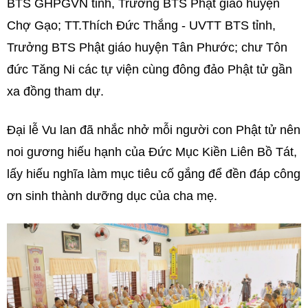
BTS GHPGVN tỉnh, Trưởng BTS Phật giáo huyện
Chợ Gạo; TT.Thích Đức Thắng - UVTT BTS tỉnh,
Trưởng BTS Phật giáo huyện Tân Phước; chư Tôn
đức Tăng Ni các tự viện cùng đông đảo Phật tử gần
xa đồng tham dự.
Đại lễ Vu lan đã nhắc nhở mỗi người con Phật tử nên
noi gương hiếu hạnh của Đức Mục Kiền Liên Bồ Tát,
lấy hiếu nghĩa làm mục tiêu cố gắng để đền đáp công
ơn sinh thành dưỡng dục của cha mẹ.