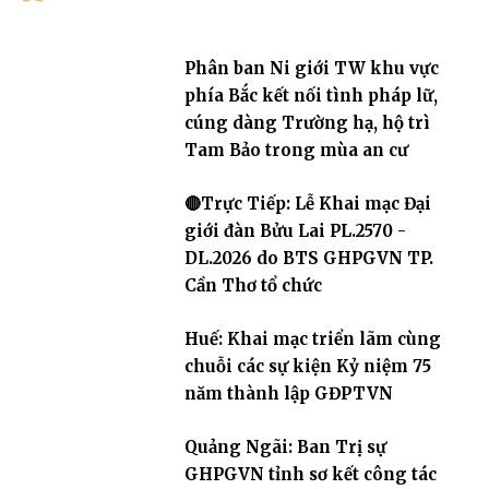
Phân ban Ni giới TW khu vực
phía Bắc kết nối tình pháp lữ,
cúng dàng Trường hạ, hộ trì
Tam Bảo trong mùa an cư
🔴Trực Tiếp: Lễ Khai mạc Đại
giới đàn Bửu Lai PL.2570 -
DL.2026 do BTS GHPGVN TP.
Cần Thơ tổ chức
Huế: Khai mạc triển lãm cùng
chuỗi các sự kiện Kỷ niệm 75
năm thành lập GĐPTVN
Quảng Ngãi: Ban Trị sự
GHPGVN tỉnh sơ kết công tác