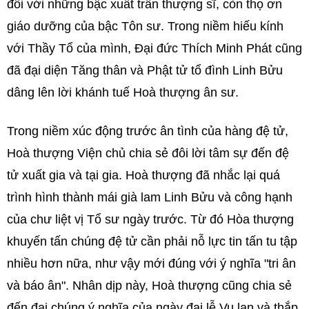
đối với những bậc xuất trần thượng sĩ, còn thọ ơn
giáo dưỡng của bậc Tôn sư. Trong niềm hiếu kính
với Thầy Tổ của mình, Đại đức Thích Minh Phát cũng
đã đại diện Tăng thân và Phật tử tổ đình Linh Bửu
dâng lên lời khánh tuế Hoà thượng ân sư.
Trong niềm xúc động trước ân tình của hàng đệ tử,
Hoà thượng Viện chủ chia sẻ đôi lời tâm sự đến đệ
tử xuất gia và tại gia. Hoà thượng đã nhắc lại quá
trình hình thành mái già lam Linh Bửu và công hạnh
của chư liệt vị Tổ sư ngày trước. Từ đó Hòa thượng
khuyến tấn chúng đệ tử cần phải nỗ lực tin tấn tu tập
nhiều hơn nữa, như vậy mới đúng với ý nghĩa "tri ân
và báo ân". Nhân dịp này, Hoà thượng cũng chia sẻ
đến đại chúng ý nghĩa của ngày đại lễ Vu lan và thắp