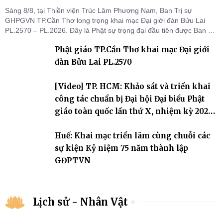
Sáng 8/8, tại Thiền viện Trúc Lâm Phương Nam, Ban Trị sự
GHPGVN TP.Cần Thơ long trọng khai mạc Đại giới đàn Bửu Lai
PL.2570 – PL.2026. Đây là Phật sự trọng đại đầu tiên được Ban Trị
sự triển khai sau thành công của Đại hội Phật giáo thành phố lần
Phật giáo TP.Cần Thơ khai mạc Đại giới
thứ I, thể hiện sự quan tâm đối với công tác truyền giới, đào tạo
Tăng tài và tiếp nối mạng mạch Tăng-g
đàn Bửu Lai PL.2570
[Video] TP. HCM: Khảo sát và triển khai
công tác chuẩn bị Đại hội Đại biểu Phật
giáo toàn quốc lần thứ X, nhiệm kỳ 2026-
2031
Huế: Khai mạc triển lãm cùng chuỗi các
sự kiện Kỷ niệm 75 năm thành lập
GĐPTVN
Lịch sử - Nhân Vật