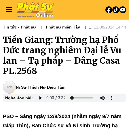
Tin tức - Phật sự
Phật sự miền Tây
12/08/2024 14:44
Ni giới
Tin Tức Hoạt Động
Tiền Giang: Trường hạ Phổ
Đức trang nghiêm Đại lễ Vu
lan – Tạ pháp – Dâng Casa
PL.2568
Ni Sư Thích Nữ Diệu Tâm
Nghe đọc bài:
PSO – Sáng ngày 12/8/2024 (nhằm ngày 9/7 năm
Giáp Thìn), Ban Chức sự và Ni sinh Trường hạ