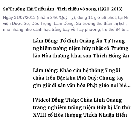
Sư Trưởng Hải Triều Âm- Tịch chiếu vô song (1920-2013)
Ngày 31/07/2013 (nhằm 24/6/Quý Tỵ), đúng 11 giờ 56 phút, tại Ni
viện Dược Sư, Đức Trọng, Lâm Đồng, Sư trưởng thu thần thị tịch,
nhẹ nhàng như cánh hạc trắng bay về Tây phương, trụ thế 94 tuổi
đời, 60 hạ lạp.
Lâm Đồng: Tổ đình Quảng Ân Tự trang
nghiêm tưởng niệm húy nhật cố Trưởng
lão Hòa thượng khai sơn Thích Hồng Ân
Lâm Đồng: Khảo cứu hệ thống 7 ngôi
chùa trên Đặc khu Phú Quý: Chung tay
gìn giữ di sản văn hóa Phật giáo nơi biển
đảo
[Video] Đồng Tháp: Chùa Linh Quang
trang nghiêm tưởng niệm Húy kị lần thứ
XVIII cố Hòa thượng Thích Nhuận Hiền