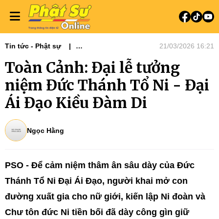
Tin tức - Phật sự
21/03/2026 16:21
Phật sự Tây Nguyên
Tiêu điểm
Toàn Cảnh: Đại lễ tưởng
Ni giới
Tin Tức Hoạt Động
Tiêu điểm
niệm Đức Thánh Tổ Ni - Đại
Ái Đạo Kiều Đàm Di
Ngọc Hằng
PSO - Để cảm niệm thâm ân sâu dày của Đức
Thánh Tổ Ni Đại Ái Đạo, người khai mở con
đường xuất gia cho nữ giới, kiến lập Ni đoàn và
Chư tôn đức Ni tiền bối đã dày công gìn giữ