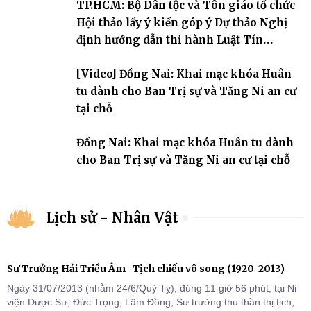
TP.HCM: Bộ Dân tộc và Tôn giáo tổ chức
chỗ khu vực VII, VIII và trường hạ chùa Quốc Ân Khải Tường.
Hội thảo lấy ý kiến góp ý Dự thảo Nghị
định hướng dẫn thi hành Luật Tín
ngưỡng, tôn giáo
[Video] Đồng Nai: Khai mạc khóa Huân
tu dành cho Ban Trị sự và Tăng Ni an cư
tại chỗ
Đồng Nai: Khai mạc khóa Huân tu dành
cho Ban Trị sự và Tăng Ni an cư tại chỗ
Lịch sử - Nhân Vật
Sư Trưởng Hải Triều Âm- Tịch chiếu vô song (1920-2013)
Ngày 31/07/2013 (nhằm 24/6/Quý Tỵ), đúng 11 giờ 56 phút, tại Ni
viện Dược Sư, Đức Trọng, Lâm Đồng, Sư trưởng thu thần thị tịch,