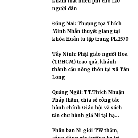
khám mắt miễn phí cho 120
người dân
Đồng Nai: Thượng tọa Thích
Minh Nhẫn thuyết giảng tại
khóa Huân tu tập trung PL.2570
Tây Ninh: Phật giáo người Hoa
(TP.HCM) trao quà, khánh
thành cầu nông thôn tại xã Tân
Long
Quảng Ngãi: TT.Thích Nhuận
Pháp thăm, chia sẻ công tác
hành chính Giáo hội và sách
tấn chư hành giả Ni tại hạ
trường an cư Phân ban Ni giới
Phân ban Ni giới TW thăm,
tỉnh