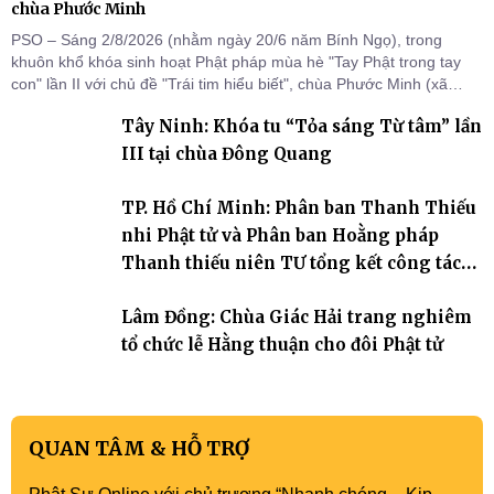
chùa Phước Minh
PSO – Sáng 2/8/2026 (nhằm ngày 20/6 năm Bính Ngọ), trong
khuôn khổ khóa sinh hoạt Phật pháp mùa hè "Tay Phật trong tay
con" lần II với chủ đề "Trái tim hiểu biết", chùa Phước Minh (xã
Hàm Kiệm) đã trang nghiêm tổ chức lễ phát nguyện quy y Tam bảo
Tây Ninh: Khóa tu “Tỏa sáng Từ tâm” lần
cho hơn 60 tu sinh.
III tại chùa Đông Quang
TP. Hồ Chí Minh: Phân ban Thanh Thiếu
nhi Phật tử và Phân ban Hoằng pháp
Thanh thiếu niên TƯ tổng kết công tác
Phật sự nhiệm kỳ IX (2022 – 2027)
Lâm Đồng: Chùa Giác Hải trang nghiêm
tổ chức lễ Hằng thuận cho đôi Phật tử
QUAN TÂM & HỖ TRỢ