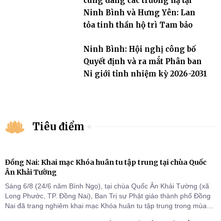
cúng dàng các trường hạ tại
Ninh Bình và Hưng Yên: Lan
tỏa tinh thần hộ trì Tam bảo
Ninh Bình: Hội nghị công bố
Quyết định và ra mắt Phân ban
Ni giới tỉnh nhiệm kỳ 2026-2031
Tiêu điểm
Đồng Nai: Khai mạc Khóa huân tu tập trung tại chùa Quốc
Ân Khải Tường
Sáng 6/8 (24/6 năm Bính Ngọ), tại chùa Quốc Ân Khải Tường (xã
Long Phước, TP. Đồng Nai), Ban Trị sự Phật giáo thành phố Đồng
Nai đã trang nghiêm khai mạc Khóa huân tu tập trung trong mùa
An cư kiết hạ Phật lịch 2570 dành cho chư Tăng hành giả an cư tại