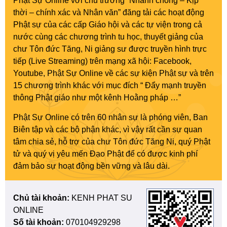
Phật Sự Online với chủ trương “Nhanh chóng – Kịp
thời – chính xác và Nhân văn” đăng tải các hoạt động
Phật sự của các cấp Giáo hội và các tự viện trong cả
nước cùng các chương trình tu học, thuyết giảng của
chư Tôn đức Tăng, Ni giảng sư được truyền hình trực
tiếp (Live Streaming) trên mạng xã hội: Facebook,
Youtube, Phật Sự Online về các sự kiện Phật sự và trên
15 chương trình khác với mục đích “ Đẩy mạnh truyền
thông Phật giáo như một kênh Hoằng pháp …”
Phật Sự Online có trên 60 nhân sự là phóng viên, Ban
Biên tập và các bộ phận khác, vì vậy rất cần sự quan
tâm chia sẻ, hỗ trợ của chư Tôn đức Tăng Ni, quý Phật
tử và quý vị yêu mến Đạo Phật để có được kinh phí
đảm bảo sự hoạt động bền vững và lâu dài.
Chủ tài khoản:
KENH PHAT SU
ONLINE
Số tài khoản:
070104929298