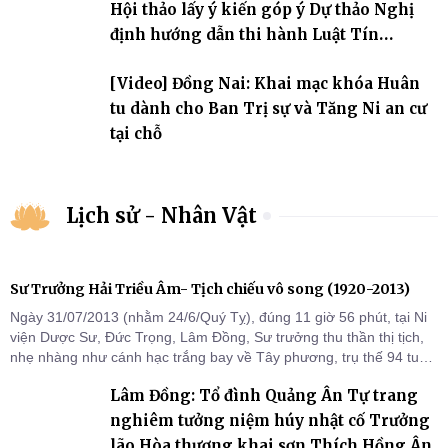
Hội thảo lấy ý kiến góp ý Dự thảo Nghị
định hướng dẫn thi hành Luật Tín
ngưỡng, tôn giáo
[Video] Đồng Nai: Khai mạc khóa Huân
tu dành cho Ban Trị sự và Tăng Ni an cư
tại chỗ
Lịch sử - Nhân Vật
Sư Trưởng Hải Triều Âm- Tịch chiếu vô song (1920-2013)
Ngày 31/07/2013 (nhằm 24/6/Quý Tỵ), đúng 11 giờ 56 phút, tại Ni
viện Dược Sư, Đức Trọng, Lâm Đồng, Sư trưởng thu thần thị tịch,
nhẹ nhàng như cánh hạc trắng bay về Tây phương, trụ thế 94 tuổi
đời, 60 hạ lạp.
Lâm Đồng: Tổ đình Quảng Ân Tự trang
nghiêm tưởng niệm húy nhật cố Trưởng
lão Hòa thượng khai sơn Thích Hồng Ân