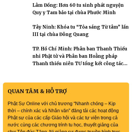
Lâm Đồng: Hơn 60 tu sinh phát nguyện
Tháp). Những tuần tu học ngắn ngủi nhưng đã trở thành hành
trang quý báu, gieo những hạt giống thiện l
Quy y Tam bảo tại chùa Phước Minh
Tây Ninh: Khóa tu “Tỏa sáng Từ tâm” lần
III tại chùa Đông Quang
TP. Hồ Chí Minh: Phân ban Thanh Thiếu
nhi Phật tử và Phân ban Hoằng pháp
Thanh thiếu niên TƯ tổng kết công tác
Phật sự nhiệm kỳ IX (2022 – 2027)
QUAN TÂM & HỖ TRỢ
Phật Sự Online với chủ trương “Nhanh chóng – Kịp
thời – chính xác và Nhân văn” đăng tải các hoạt động
Phật sự của các cấp Giáo hội và các tự viện trong cả
nước cùng các chương trình tu học, thuyết giảng của
chư Tôn đức Tăng, Ni giảng sư được truyền hình trực