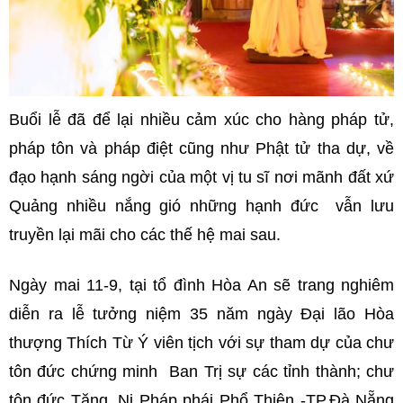
Buổi lễ đã để lại nhiều cảm xúc cho hàng pháp tử,
pháp tôn và pháp điệt cũng như Phật tử tha dự, về
đạo hạnh sáng ngời của một vị tu sĩ nơi mãnh đất xứ
Quảng nhiều nắng gió những hạnh đức vẫn lưu
truyền lại mãi cho các thế hệ mai sau.
Ngày mai 11-9, tại tổ đình Hòa An sẽ trang nghiêm
diễn ra lễ tưởng niệm 35 năm ngày Đại lão Hòa
thượng Thích Từ Ý viên tịch với sự tham dự của chư
tôn đức chứng minh Ban Trị sự các tỉnh thành; chư
tôn đức Tăng, Ni Pháp phái Phổ Thiên -TP.Đà Nẵng