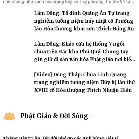
nhẹ nhàng như cánh hạc trắng bay về Tây phương, trụ thế 94 tuổi
đời, 60 hạ lạp.
Lâm Đồng: Tổ đình Quảng Ân Tự trang
nghiêm tưởng niệm húy nhật cố Trưởng
lão Hòa thượng khai sơn Thích Hồng Ân
Lâm Đồng: Khảo cứu hệ thống 7 ngôi
chùa trên Đặc khu Phú Quý: Chung tay
gìn giữ di sản văn hóa Phật giáo nơi biển
đảo
[Video] Đồng Tháp: Chùa Linh Quang
trang nghiêm tưởng niệm Húy kị lần thứ
XVIII cố Hòa thượng Thích Nhuận Hiền
Phật Giáo & Đời Sống
Tháng Bảy tri ân: Đời đời nhớ ơn các Anh hùng Liệt sĩ