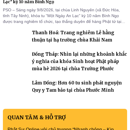
Lạc" kỳ 10 năm Bính Ngọ
PSO – Sáng ngày 9/8/2026, tại chùa Linh Nguyên (xã Đức Hòa,
tỉnh Tây Ninh), khóa tu “Một Ngày An Lạc” kỳ 10 năm Bính Ngọ
được trang nghiêm tổ chức, tạo thắng duyên để hàng Phật tử tại
gia trở về nương tựa Tam bảo, lắng đọng thân tâm và vun bồi đời
Thanh Hoá: Trang nghiêm Lễ hằng
sống thiện lành.
thuận tại hạ trường chùa Khải Nam
Đồng Tháp: Nhìn lại những khoảnh khắc
ý nghĩa của khóa Sinh hoạt Phật pháp
mùa hè 2026 tại chùa Trường Phước
Lâm Đồng: Hơn 60 tu sinh phát nguyện
Quy y Tam bảo tại chùa Phước Minh
QUAN TÂM & HỖ TRỢ
Phật Sự Online với chủ trương “Nhanh chóng – Kịp