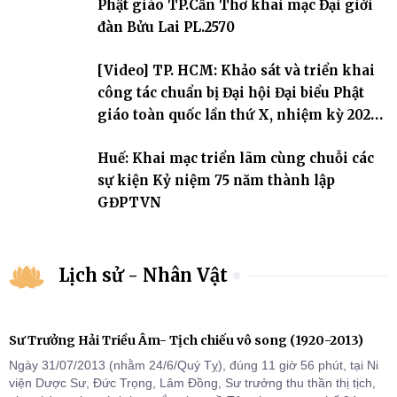
Phật giáo TP.Cần Thơ khai mạc Đại giới
thứ I, thể hiện sự quan tâm đối với công tác truyền giới, đào tạo
Tăng tài và tiếp nối mạng mạch Tăng-g
đàn Bửu Lai PL.2570
[Video] TP. HCM: Khảo sát và triển khai
công tác chuẩn bị Đại hội Đại biểu Phật
giáo toàn quốc lần thứ X, nhiệm kỳ 2026-
2031
Huế: Khai mạc triển lãm cùng chuỗi các
sự kiện Kỷ niệm 75 năm thành lập
GĐPTVN
Lịch sử - Nhân Vật
Sư Trưởng Hải Triều Âm- Tịch chiếu vô song (1920-2013)
Ngày 31/07/2013 (nhằm 24/6/Quý Tỵ), đúng 11 giờ 56 phút, tại Ni
viện Dược Sư, Đức Trọng, Lâm Đồng, Sư trưởng thu thần thị tịch,