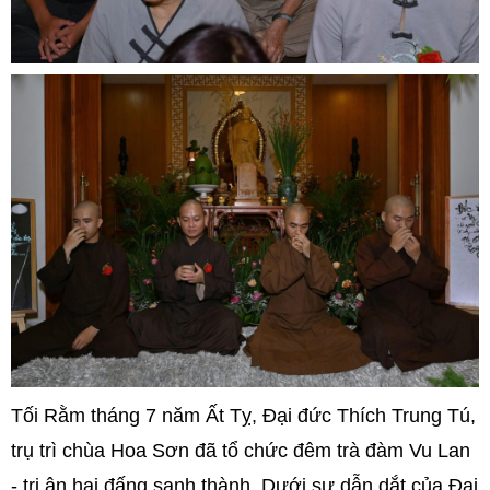
Tối Rằm tháng 7 năm Ất Tỵ, Đại đức Thích Trung Tú,
trụ trì chùa Hoa Sơn đã tổ chức đêm trà đàm Vu Lan
- tri ân hai đấng sanh thành. Dưới sự dẫn dắt của Đại