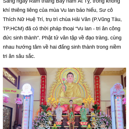
Sáng ngày Rằm tháng Bảy năm Ất Tỵ, trong không
khí thiêng liêng của mùa Vu lan báo hiếu, Sư cô
Thích Nữ Huệ Trí, trụ trì chùa Hải Vân (P.Vũng Tàu,
TP.HCM) đã có thời pháp thoại “Vu lan - tri ân công
đức sinh thành”. Phật tử vân tập về đạo tràng, cùng
nhau hướng tâm về hai đấng sinh thành trong niềm
tri ân sâu sắc.