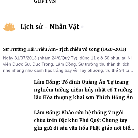
GĐPTVN
Lịch sử - Nhân Vật
Sư Trưởng Hải Triều Âm- Tịch chiếu vô song (1920-2013)
Ngày 31/07/2013 (nhằm 24/6/Quý Tỵ), đúng 11 giờ 56 phút, tại Ni
viện Dược Sư, Đức Trọng, Lâm Đồng, Sư trưởng thu thần thị tịch,
nhẹ nhàng như cánh hạc trắng bay về Tây phương, trụ thế 94 tuổi
đời, 60 hạ lạp.
Lâm Đồng: Tổ đình Quảng Ân Tự trang
nghiêm tưởng niệm húy nhật cố Trưởng
lão Hòa thượng khai sơn Thích Hồng Ân
Lâm Đồng: Khảo cứu hệ thống 7 ngôi
chùa trên Đặc khu Phú Quý: Chung tay
gìn giữ di sản văn hóa Phật giáo nơi biển
đảo