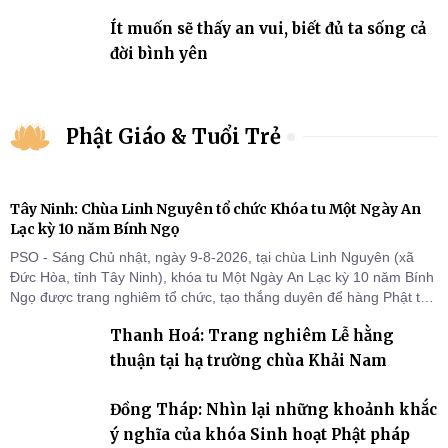
Ít muốn sẽ thấy an vui, biết đủ ta sống cả
đời bình yên
Phật Giáo & Tuổi Trẻ
Tây Ninh: Chùa Linh Nguyên tổ chức Khóa tu Một Ngày An
Lạc kỳ 10 năm Bính Ngọ
PSO - Sáng Chủ nhật, ngày 9-8-2026, tại chùa Linh Nguyên (xã
Đức Hòa, tỉnh Tây Ninh), khóa tu Một Ngày An Lạc kỳ 10 năm Bính
Ngọ được trang nghiêm tổ chức, tạo thắng duyên để hàng Phật tử
tại gia trở về nương tựa Tam bảo, lắng đọng thân tâm và vun bồi
Thanh Hoá: Trang nghiêm Lễ hằng
đời sống thiện lành.
thuận tại hạ trường chùa Khải Nam
Đồng Tháp: Nhìn lại những khoảnh khắc
ý nghĩa của khóa Sinh hoạt Phật pháp