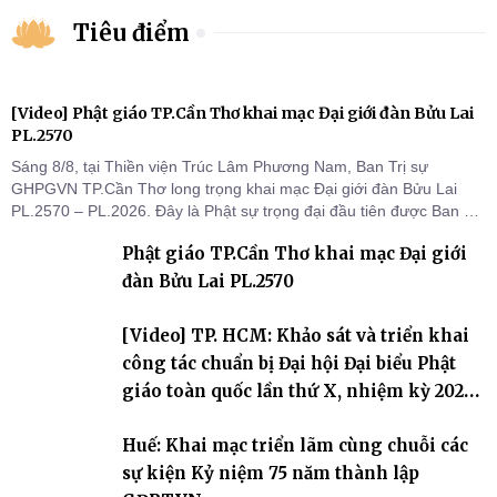
Tiêu điểm
[Video] Phật giáo TP.Cần Thơ khai mạc Đại giới đàn Bửu Lai
PL.2570
Sáng 8/8, tại Thiền viện Trúc Lâm Phương Nam, Ban Trị sự
GHPGVN TP.Cần Thơ long trọng khai mạc Đại giới đàn Bửu Lai
PL.2570 – PL.2026. Đây là Phật sự trọng đại đầu tiên được Ban Trị
sự triển khai sau thành công của Đại hội Phật giáo thành phố lần
Phật giáo TP.Cần Thơ khai mạc Đại giới
thứ I, thể hiện sự quan tâm đối với công tác truyền giới, đào tạo
Tăng tài và tiếp nối mạng mạch Tăng-g
đàn Bửu Lai PL.2570
[Video] TP. HCM: Khảo sát và triển khai
công tác chuẩn bị Đại hội Đại biểu Phật
giáo toàn quốc lần thứ X, nhiệm kỳ 2026-
2031
Huế: Khai mạc triển lãm cùng chuỗi các
sự kiện Kỷ niệm 75 năm thành lập