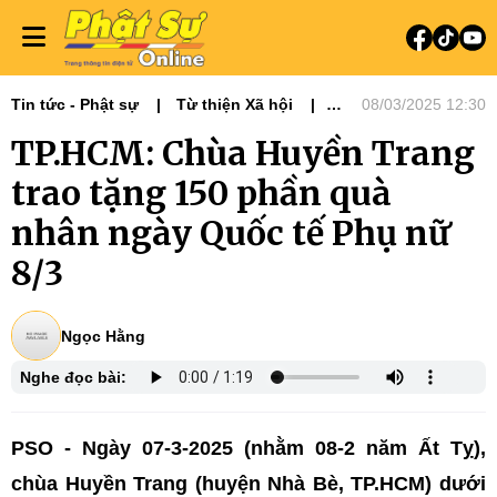
Tin tức - Phật sự
Từ thiện Xã hội
08/03/2025 12:30
Phật sự miền Đông
TP.HCM: Chùa Huyền Trang
trao tặng 150 phần quà
nhân ngày Quốc tế Phụ nữ
8/3
Ngọc Hằng
Nghe đọc bài:
PSO - Ngày 07-3-2025 (nhằm 08-2 năm Ất Tỵ),
chùa Huyền Trang (huyện Nhà Bè, TP.HCM) dưới