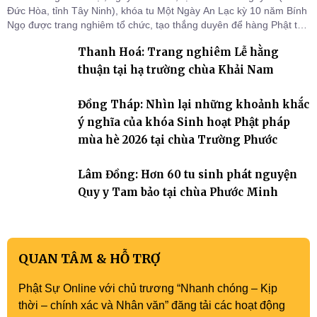
Đức Hòa, tỉnh Tây Ninh), khóa tu Một Ngày An Lạc kỳ 10 năm Bính
Ngọ được trang nghiêm tổ chức, tạo thắng duyên để hàng Phật tử
tại gia trở về nương tựa Tam bảo, lắng đọng thân tâm và vun bồi
Thanh Hoá: Trang nghiêm Lễ hằng
đời sống thiện lành.
thuận tại hạ trường chùa Khải Nam
Đồng Tháp: Nhìn lại những khoảnh khắc
ý nghĩa của khóa Sinh hoạt Phật pháp
mùa hè 2026 tại chùa Trường Phước
Lâm Đồng: Hơn 60 tu sinh phát nguyện
Quy y Tam bảo tại chùa Phước Minh
QUAN TÂM & HỖ TRỢ
Phật Sự Online với chủ trương “Nhanh chóng – Kịp
thời – chính xác và Nhân văn” đăng tải các hoạt động