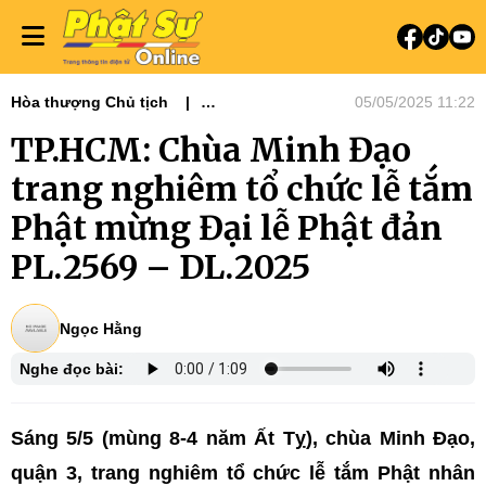
Hòa thượng Chủ tịch
05/05/2025 11:22
Tin tức - Phật sự
Phật sự miền Đông
TP.HCM: Chùa Minh Đạo
Phật sự TƯGH
Tiêu điểm
trang nghiêm tổ chức lễ tắm
Phật mừng Đại lễ Phật đản
PL.2569 – DL.2025
Ngọc Hằng
Nghe đọc bài:
Sáng 5/5 (mùng 8-4 năm Ất Tỵ), chùa Minh Đạo,
quận 3, trang nghiêm tổ chức lễ tắm Phật nhân