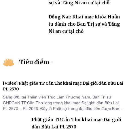
sự và Tăng Ni an cư tại chỗ
Đồng Nai: Khai mạc khóa Huân
tu dành cho Ban Trị sự và Tăng
Ni an cư tại chỗ
Tiêu điểm
[Video] Phật giáo TP.Cần Thơ khai mạc Đại giới đàn Bửu Lai
PL.2570
Sáng 8/8, tại Thiền viện Trúc Lâm Phương Nam, Ban Trị sự
GHPGVN TP.Cần Thơ long trọng khai mạc Đại giới đàn Bửu Lai
PL.2570 – PL.2026. Đây là Phật sự trọng đại đầu tiên được Ban Trị
sự triển khai sau thành công của Đại hội Phật giáo thành phố lần
Phật giáo TP.Cần Thơ khai mạc Đại giới
thứ I, thể hiện sự quan tâm đối với công tác truyền giới, đào tạo
Tăng tài và tiếp nối mạng mạch Tăng-g
đàn Bửu Lai PL.2570